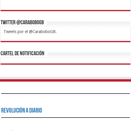
Twitter @CaraboboGB
Tweets por el @CaraboboGB.
1xbet
https://mvbcasino.com/
Betturkey
Betist
Kralbet
Supertotobet
Tipobet
Matadorbet
Mariobet
Cartel de Notificación
Revolución a Diario