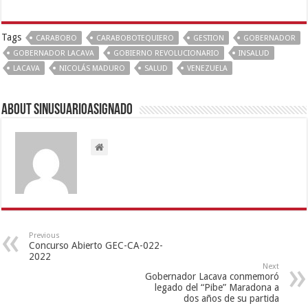
Tags
CARABOBO
CARABOBOTEQUIERO
GESTION
GOBERNADOR
GOBERNADOR LACAVA
GOBIERNO REVOLUCIONARIO
INSALUD
LACAVA
NICOLÁS MADURO
SALUD
VENEZUELA
About sinusuarioasignado
Previous
Concurso Abierto GEC-CA-022-
2022
Next
Gobernador Lacava conmemoró
legado del “Pibe” Maradona a
dos años de su partida