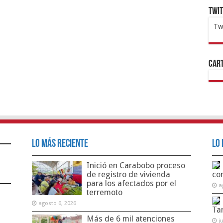
Twi
Tw
1x
ht
Cart
Lo Más Reciente
Lo 
Inició en Carabobo proceso
de registro de vivienda
co
para los afectados por el
a
terremoto
agosto 6, 2026
Ta
Más de 6 mil atenciones
j