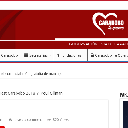
e Carabobo
Secretarías
Fundaciones
Carabobo Te Quier
nFest Carabobo 2018
/
Poul Gillman
Par
Leave a comment
820 Views