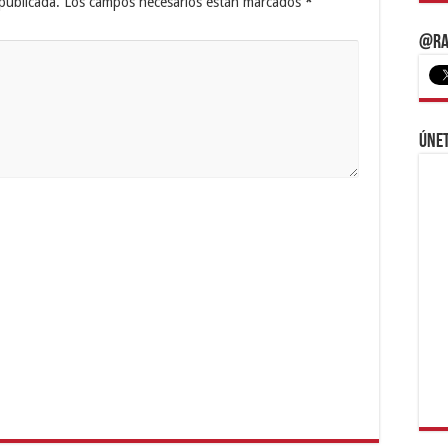
publicada.
Los campos necesarios están marcados
*
@Ra
Únet