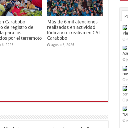
P
 en Carabobo
Más de 6 mil atenciones
o de registro de
realizadas en actividad
da para los
lúdica y recreativa en CAI
Pl
dos por el terremoto
Carabobo
a
o 6, 2026
agosto 6, 2026
Az
j
no
n
ce
j
“D
j