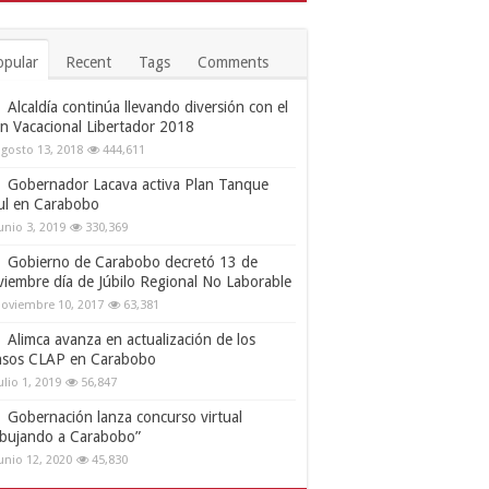
opular
Recent
Tags
Comments
Alcaldía continúa llevando diversión con el
an Vacacional Libertador 2018
gosto 13, 2018
444,611
Gobernador Lacava activa Plan Tanque
ul en Carabobo
unio 3, 2019
330,369
Gobierno de Carabobo decretó 13 de
viembre día de Júbilo Regional No Laborable
oviembre 10, 2017
63,381
Alimca avanza en actualización de los
nsos CLAP en Carabobo
ulio 1, 2019
56,847
Gobernación lanza concurso virtual
ibujando a Carabobo”
unio 12, 2020
45,830