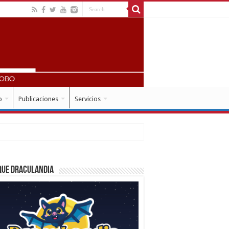
o
Publicaciones
Servicios
que Draculandia