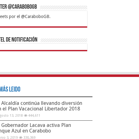
tter @CaraboboGB
eets por el @CaraboboGB.
bet
tps://mvbcasino.com/
Betturkey
Betist
Kralbet
Supertotobet
Tipobet
Matadorbet
Mariobet
Bahis
el de Notificación
Más Leido
Alcaldía continúa llevando diversión
n el Plan Vacacional Libertador 2018
gosto 13, 2018
444,611
Gobernador Lacava activa Plan
nque Azul en Carabobo
unio 3, 2019
330,369