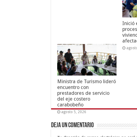
Inició
proces
vivien
afecta
agost
Ministra de Turismo lideró
encuentro con
prestadores de servicio
del eje costero
carabobeño
agosto 5, 2026
Deja un comentario