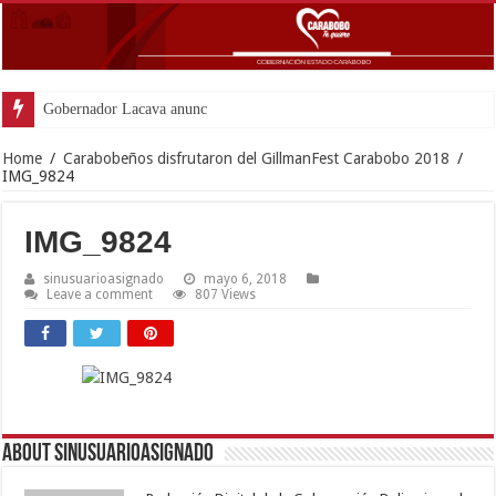
Gobernador Lacava anunció colocación d
Home
/
Carabobeños disfrutaron del GillmanFest Carabobo 2018
/
IMG_9824
IMG_9824
sinusuarioasignado
mayo 6, 2018
Leave a comment
807 Views
About sinusuarioasignado