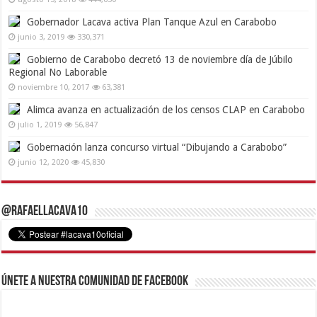
Gobernador Lacava activa Plan Tanque Azul en Carabobo
junio 3, 2019
330,371
Gobierno de Carabobo decretó 13 de noviembre día de Júbilo
Regional No Laborable
noviembre 10, 2017
63,381
Alimca avanza en actualización de los censos CLAP en Carabobo
julio 1, 2019
56,847
Gobernación lanza concurso virtual “Dibujando a Carabobo”
junio 12, 2020
45,830
@RafaelLacava10
Únete a nuestra comunidad de Facebook