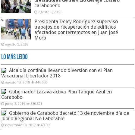
prestadores de servicio del eje costero
carabobeño
agosto 5, 2026
Presidenta Delcy Rodríguez supervisó
trabajos de recuperación de edificios
afectados por terremotos en Juan José
Mora
agosto 5, 2026
Lo Más Leido
Alcaldía continúa llevando diversión con el Plan
Vacacional Libertador 2018
agosto 13, 2018
444,630
Gobernador Lacava activa Plan Tanque Azul en
Carabobo
junio 3, 2019
330,371
Gobierno de Carabobo decretó 13 de noviembre día de
Júbilo Regional No Laborable
noviembre 10, 2017
63,381