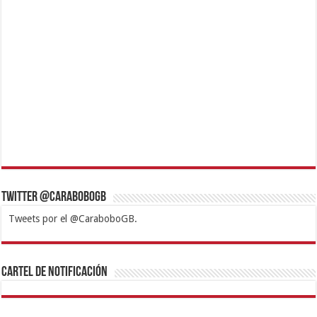
Twitter @CaraboboGB
Tweets por el @CaraboboGB.
1xbet
https://mvbcasino.com/
Betturkey
Betist
Kralbet
Supertotobet
Tipobet
Matadorbet
Mariobet
Cartel de Notificación