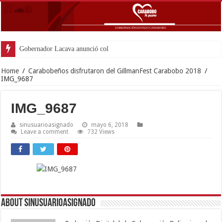
Gobernador Lacava anunció colocación de más
Home
/
Carabobeños disfrutaron del GillmanFest Carabobo 2018
/
IMG_9687
IMG_9687
sinusuarioasignado
mayo 6, 2018
Leave a comment
732 Views
About sinusuarioasignado