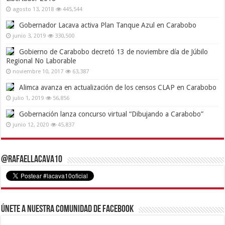
agosto 13, 2018
445,544
Gobernador Lacava activa Plan Tanque Azul en Carabobo
junio 3, 2019
330,500
Gobierno de Carabobo decretó 13 de noviembre día de Júbilo
Regional No Laborable
noviembre 10, 2017
63,387
Alimca avanza en actualización de los censos CLAP en Carabobo
julio 1, 2019
56,856
Gobernación lanza concurso virtual “Dibujando a Carabobo”
junio 12, 2020
45,837
@RafaelLacava10
Únete a nuestra comunidad de Facebook