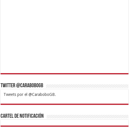
Twitter @CaraboboGB
Tweets por el @CaraboboGB.
1xbet
https://mvbcasino.com/
Betturkey
Betist
Kralbet
Supertotobet
Tipobet
Matadorbet
Mariobet
Cartel de Notificación