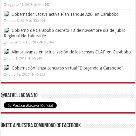
agosto 13, 2018
444,862
Gobernador Lacava activa Plan Tanque Azul en Carabobo
junio 3, 2019
330,404
Gobierno de Carabobo decretó 13 de noviembre día de Júbilo
Regional No Laborable
noviembre 10, 2017
63,384
Alimca avanza en actualización de los censos CLAP en Carabobo
julio 1, 2019
56,849
Gobernación lanza concurso virtual “Dibujando a Carabobo”
junio 12, 2020
45,833
@RafaelLacava10
Únete a nuestra comunidad de Facebook