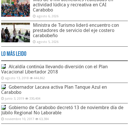
actividad lúdica y recreativa en CAI
Carabobo
agosto 6, 2026
Ministra de Turismo lideró encuentro con
prestadores de servicio del eje costero
carabobeño
agosto 5, 2026
Lo Más Leido
Alcaldía continúa llevando diversión con el Plan
Vacacional Libertador 2018
agosto 13, 2018
444,862
Gobernador Lacava activa Plan Tanque Azul en
Carabobo
junio 3, 2019
330,404
Gobierno de Carabobo decretó 13 de noviembre día de
Júbilo Regional No Laborable
noviembre 10, 2017
63,384