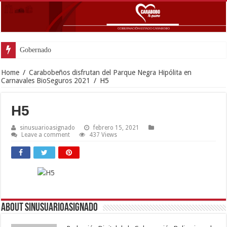
Gobernador Lacava y Alca
Home
/
Carabobeños disfrutan del Parque Negra Hipólita en
Carnavales BioSeguros 2021
/
H5
H5
sinusuarioasignado
febrero 15, 2021
Leave a comment
437 Views
About sinusuarioasignado