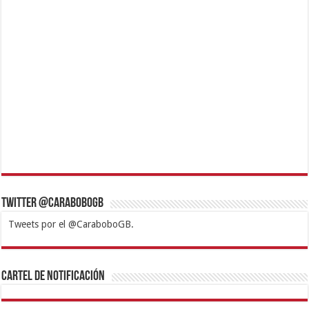
Twitter @CaraboboGB
Tweets por el @CaraboboGB.
1xbet
https://mvbcasino.com/
Betturkey
Betist
Kralbet
Supertotobet
Tipobet
Matadorbet
Mariobet
Cartel de Notificación