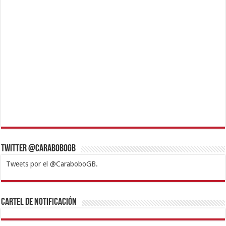
Twitter @CaraboboGB
Tweets por el @CaraboboGB.
1xbet
https://mvbcasino.com/
Betturkey
Betist
Kralbet
Supertotobet
Tipobet
Matadorbet
Mariobet
Cartel de Notificación