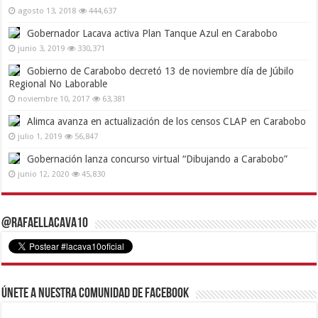
agosto 13, 2018
444,637
Gobernador Lacava activa Plan Tanque Azul en Carabobo
junio 3, 2019
330,371
Gobierno de Carabobo decretó 13 de noviembre día de Júbilo
Regional No Laborable
noviembre 10, 2017
63,381
Alimca avanza en actualización de los censos CLAP en Carabobo
julio 1, 2019
56,847
Gobernación lanza concurso virtual “Dibujando a Carabobo”
junio 12, 2020
45,830
@RafaelLacava10
Únete a nuestra comunidad de Facebook