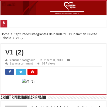
Gobernador Lacava y al
Home
/
Capturados integrantes de banda “El Tsunami” en Puerto
Cabello
/
V1 (2)
V1 (2)
sinusuarioasignado
marzo 8, 2018
Leave a comment
937 Views
About sinusuarioasignado