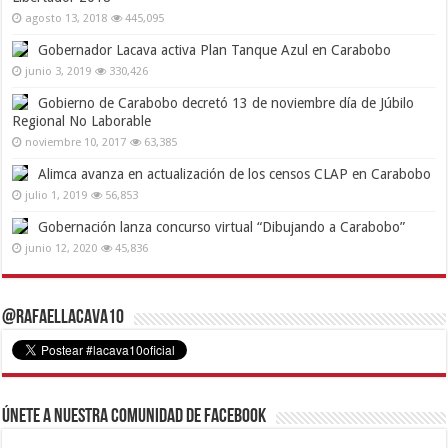
agosto 13, 2018
445,095
Gobernador Lacava activa Plan Tanque Azul en Carabobo
junio 3, 2019
330,426
Gobierno de Carabobo decretó 13 de noviembre día de Júbilo
Regional No Laborable
noviembre 10, 2017
63,385
Alimca avanza en actualización de los censos CLAP en Carabobo
julio 1, 2019
56,853
Gobernación lanza concurso virtual “Dibujando a Carabobo”
junio 12, 2020
45,836
@RafaelLacava10
Únete a nuestra comunidad de Facebook