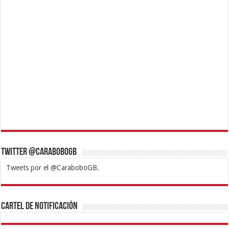
Twitter @CaraboboGB
Tweets por el @CaraboboGB.
1xbet
https://mvbcasino.com/
Betturkey
Betist
Kralbet
Supertotobet
Tipobet
Matadorbet
Mariobet
Cartel de Notificación