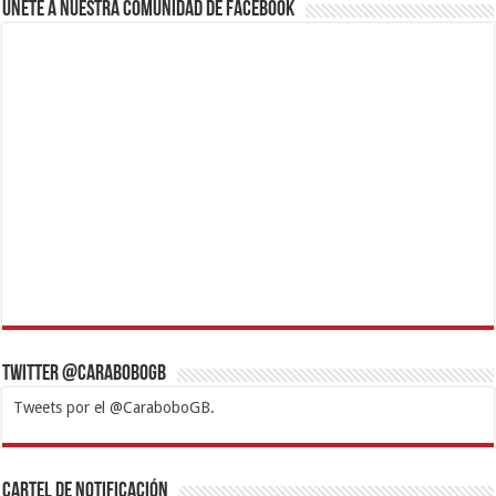
Únete a nuestra comunidad de Facebook
Twitter @CaraboboGB
Tweets por el @CaraboboGB.
1xbet
https://mvbcasino.com/
Betturkey
Betist
Kralbet
Supertotobet
Tipobet
Matadorbet
Mariobet
Cartel de Notificación