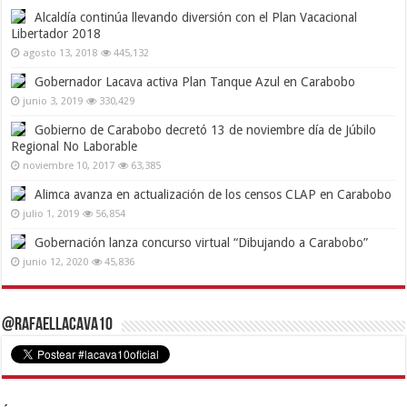
Alcaldía continúa llevando diversión con el Plan Vacacional
Libertador 2018
agosto 13, 2018
445,132
Gobernador Lacava activa Plan Tanque Azul en Carabobo
junio 3, 2019
330,429
Gobierno de Carabobo decretó 13 de noviembre día de Júbilo
Regional No Laborable
noviembre 10, 2017
63,385
Alimca avanza en actualización de los censos CLAP en Carabobo
julio 1, 2019
56,854
Gobernación lanza concurso virtual “Dibujando a Carabobo”
junio 12, 2020
45,836
@RafaelLacava10