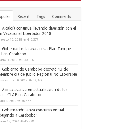
opular
Recent
Tags
Comments
Alcaldía continúa llevando diversión con el
an Vacacional Libertador 2018
gosto 13, 2018
445,577
Gobernador Lacava activa Plan Tanque
ul en Carabobo
unio 3, 2019
330,516
Gobierno de Carabobo decretó 13 de
viembre día de Júbilo Regional No Laborable
oviembre 10, 2017
63,388
Alimca avanza en actualización de los
nsos CLAP en Carabobo
ulio 1, 2019
56,857
Gobernación lanza concurso virtual
ibujando a Carabobo”
unio 12, 2020
45,838