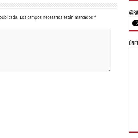
@Ra
publicada.
Los campos necesarios están marcados
*
Únet