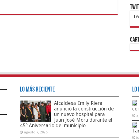
Twi
Tw
1x
ht
Cart
Lo Más Reciente
Lo 
Alcaldesa Emily Riera
anunció la construcción de
co
un nuevo hospital para
a
Juan José Mora durante el
45° Aniversario del municipio
Ta
agosto 7, 2026
j