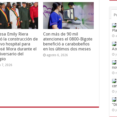
P
Pl
esa Emily Riera
Con más de 90 mil
a
ó la construcción de
atenciones el 0800-Bigote
vo hospital para
benefició a carabobeños
osé Mora durante el
en los últimos dos meses
Az
iversario del
j
agosto 6, 2026
pio
o 7, 2026
no
n
ce
j
“D
j