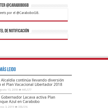
tter @CaraboboGB
eets por el @CaraboboGB.
bet
tps://mvbcasino.com/
Betturkey
Betist
Kralbet
Supertotobet
Tipobet
Matadorbet
Mariobet
Bahis
el de Notificación
Más Leido
Alcaldía continúa llevando diversión
n el Plan Vacacional Libertador 2018
gosto 13, 2018
445,577
Gobernador Lacava activa Plan
nque Azul en Carabobo
unio 3, 2019
330,516