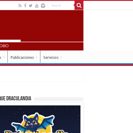
o
Publicaciones
Servicios
que Draculandia