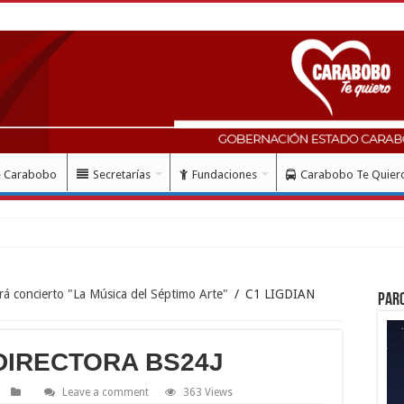
e Carabobo
Secretarías
Fundaciones
Carabobo Te Quier
lud con ins
rá concierto "La Música del Séptimo Arte"
/
C1 LIGDIAN
Par
 DIRECTORA BS24J
Leave a comment
363 Views