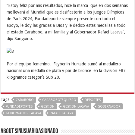
“Estoy feliz por mis resultados, hice la marca que en dos semanas
me llevará al Mundial que es clasificatorio a los Juegos Olímpicos
de París 2024, Fundadeporte siempre presente con todo el
apoyo, le doy las gracias a Dios y le dedico estas medallas a todo
el estado Carabobo, a mi familia y al Gobernador Rafael Lacava”,
dijo Sanguino.
Por el equipo femenino, Fayberlin Hurtado sumó al medallero
nacional una medalla de plata y par de bronce en la división +87
kilogramos categoría Sub 20.
Tags
CARABOBO
CARABOBOTEQUIERO
DEPORTES
FUNDADEPORTES
GESTION
GESTION LACAVA
GOBERNADOR
GOBERNADOR LACAVA
RAFAEL LACAVA
About sinusuarioasignado