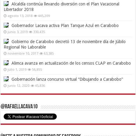
Alcaldía continúa llevando diversión con el Plan Vacacional
Libertador 2018
agosto 13, 2018
445,209
Gobernador Lacava activa Plan Tanque Azul en Carabobo
junio 3, 2019
330,435
Gobierno de Carabobo decretó 13 de noviembre día de Júbilo
Regional No Laborable
noviembre 10, 2017
63,385
Alimca avanza en actualización de los censos CLAP en Carabobo
julio 1, 2019
56,855
Gobernación lanza concurso virtual “Dibujando a Carabobo”
junio 12, 2020
45,836
@RafaelLacava10