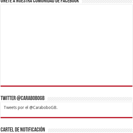
Únete a nuestra comunidad de Facebook
Twitter @CaraboboGB
Tweets por el @CaraboboGB.
1xbet
https://mvbcasino.com/
Betturkey
Betist
Kralbet
Supertotobet
Tipobet
Matadorbet
Mariobet
Cartel de Notificación