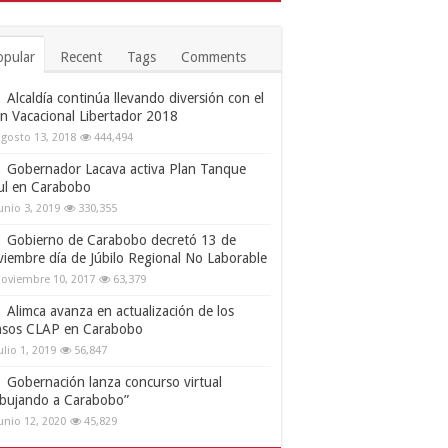
opular
Recent
Tags
Comments
Alcaldía continúa llevando diversión con el
an Vacacional Libertador 2018
gosto 13, 2018
444,494
Gobernador Lacava activa Plan Tanque
ul en Carabobo
unio 3, 2019
330,355
Gobierno de Carabobo decretó 13 de
viembre día de Júbilo Regional No Laborable
oviembre 10, 2017
63,379
Alimca avanza en actualización de los
nsos CLAP en Carabobo
ulio 1, 2019
56,847
Gobernación lanza concurso virtual
ibujando a Carabobo”
unio 12, 2020
45,829