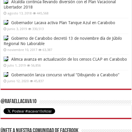
Alcaldía continúa llevando diversión con el Plan Vacacional
Libertador 2018
agosto 13, 2018
445,568
Gobernador Lacava activa Plan Tanque Azul en Carabobo
junio 3, 2019
330,513
Gobierno de Carabobo decretó 13 de noviembre día de Júbilo
Regional No Laborable
noviembre 10, 2017
63,387
Alimca avanza en actualización de los censos CLAP en Carabobo
julio 1, 2019
56,856
Gobernación lanza concurso virtual “Dibujando a Carabobo”
junio 12, 2020
45,837
@RafaelLacava10
Únete a nuestra comunidad de Facebook