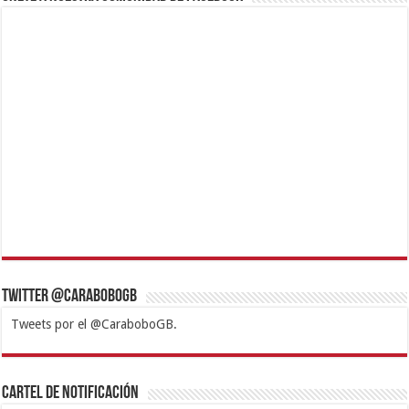
Twitter @CaraboboGB
Tweets por el @CaraboboGB.
1xbet
https://mvbcasino.com/
Betturkey
Betist
Kralbet
Supertotobet
Tipobet
Matadorbet
Mariobet
Cartel de Notificación