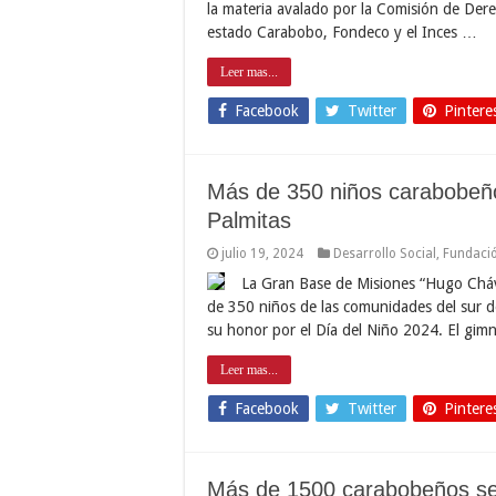
la materia avalado por la Comisión de De
estado Carabobo, Fondeco y el Inces …
Leer mas...
Facebook
Twitter
Pintere
Más de 350 niños carabobeños
Palmitas
julio 19, 2024
Desarrollo Social
,
Fundació
La Gran Base de Misiones “Hugo Chávez 
de 350 niños de las comunidades del sur d
su honor por el Día del Niño 2024. El gimn
Leer mas...
Facebook
Twitter
Pintere
Más de 1500 carabobeños ser