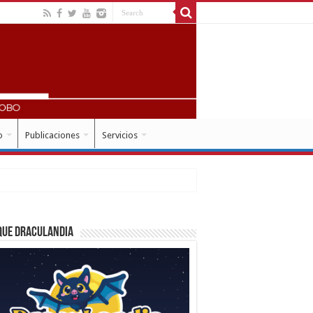
o
Publicaciones
Servicios
que Draculandia