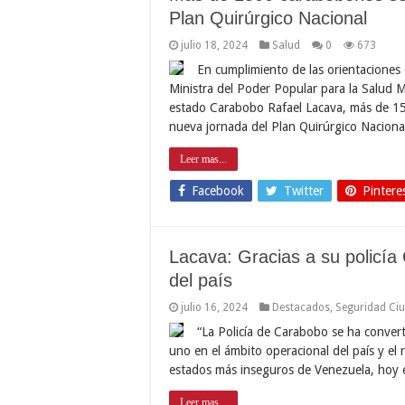
Plan Quirúrgico Nacional
julio 18, 2024
Salud
0
673
En cumplimiento de las orientaciones
Ministra del Poder Popular para la Salud M
estado Carabobo Rafael Lacava, más de 1
nueva jornada del Plan Quirúrgico Nacion
Leer mas...
Facebook
Twitter
Pintere
Lacava: Gracias a su policí
del país
julio 16, 2024
Destacados
,
Seguridad Ci
“La Policía de Carabobo se ha convert
uno en el ámbito operacional del país y el
estados más inseguros de Venezuela, hoy 
Leer mas...