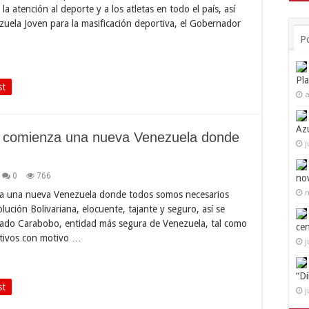
 la atención al deporte y a los atletas en todo el país, así
zuela Joven para la masificación deportiva, el Gobernador
P
Pl
st
a
Az
lio comienza una nueva Venezuela donde
j
0
766
no
n
nza una nueva Venezuela donde todos somos necesarios
ción Bolivariana, elocuente, tajante y seguro, así se
tado Carabobo, entidad más segura de Venezuela, tal como
ce
ativos con motivo …
j
“D
st
j