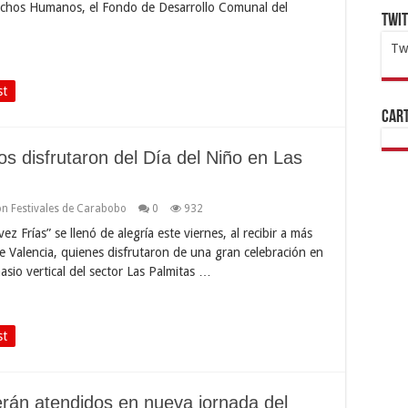
rechos Humanos, el Fondo de Desarrollo Comunal del
Twi
Tw
1x
ht
st
Cart
 disfrutaron del Día del Niño en Las
n Festivales de Carabobo
0
932
Frías” se llenó de alegría este viernes, al recibir a más
e Valencia, quienes disfrutaron de una gran celebración en
asio vertical del sector Las Palmitas …
st
án atendidos en nueva jornada del