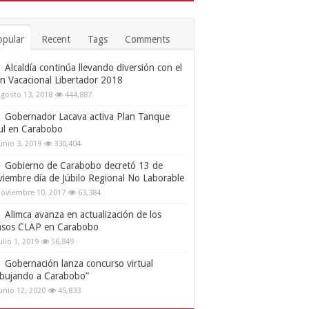
opular
Recent
Tags
Comments
Alcaldía continúa llevando diversión con el
an Vacacional Libertador 2018
gosto 13, 2018
444,887
Gobernador Lacava activa Plan Tanque
ul en Carabobo
unio 3, 2019
330,404
Gobierno de Carabobo decretó 13 de
viembre día de Júbilo Regional No Laborable
oviembre 10, 2017
63,384
Alimca avanza en actualización de los
nsos CLAP en Carabobo
ulio 1, 2019
56,849
Gobernación lanza concurso virtual
ibujando a Carabobo”
unio 12, 2020
45,833