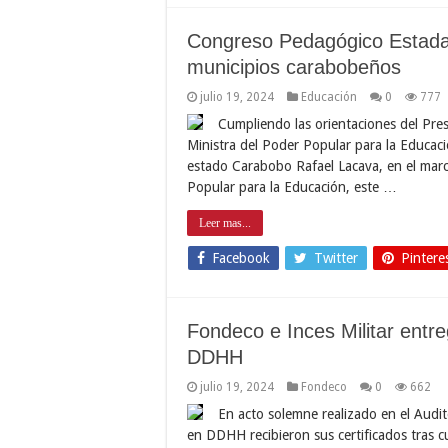
Congreso Pedagógico Estadal
municipios carabobeños
julio 19, 2024
Educación
0
777
Cumpliendo las orientaciones del Pres
Ministra del Poder Popular para la Educació
estado Carabobo Rafael Lacava, en el marco
Popular para la Educación, este …
Leer mas...
Facebook
Twitter
Pintere
Fondeco e Inces Militar entr
DDHH
julio 19, 2024
Fondeco
0
662
En acto solemne realizado en el Audi
en DDHH recibieron sus certificados tras c