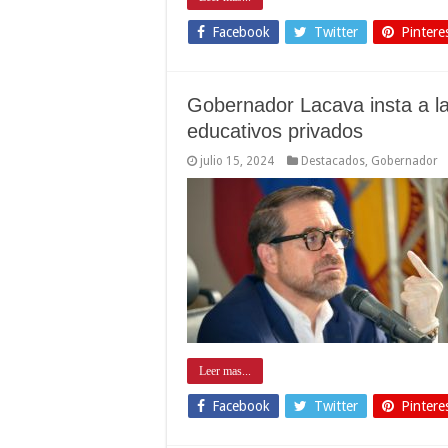
Facebook
Twitter
Pintere
Gobernador Lacava insta a la
educativos privados
julio 15, 2024
Destacados
,
Gobernador
Leer mas...
Facebook
Twitter
Pintere