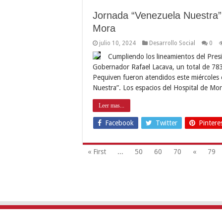
Jornada “Venezuela Nuestra” 
Mora
julio 10, 2024
Desarrollo Social
0
Cumpliendo los lineamientos del Pres
Gobernador Rafael Lacava, un total de 783
Pequiven fueron atendidos este miércoles 
Nuestra”. Los espacios del Hospital de Mo
Leer mas...
Facebook
Twitter
Pintere
« First
...
50
60
70
«
79