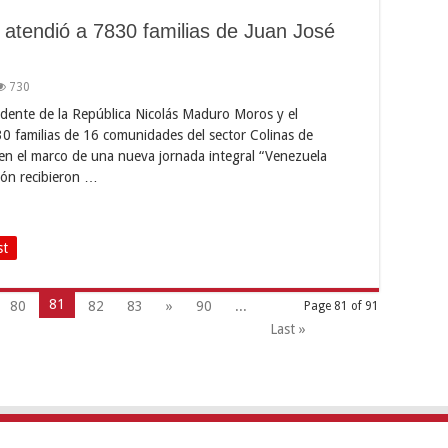
atendió a 7830 familias de Juan José
730
idente de la República Nicolás Maduro Moros y el
0 familias de 16 comunidades del sector Colinas de
en el marco de una nueva jornada integral “Venezuela
rón recibieron …
st
81
80
82
83
»
90
...
Page 81 of 91
Last »