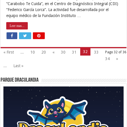
“Carabobo Te Cuida”, en el Centro de Diagnóstico Integral (CDI)
“Federico García Lorca”. La actividad fue desarrollada por el
equipo médico de la Fundación Instituto …
Leer mas...
32
« First
...
10
20
«
30
31
33
Page 32 of 36
34
»
...
Last »
Parque Draculandia