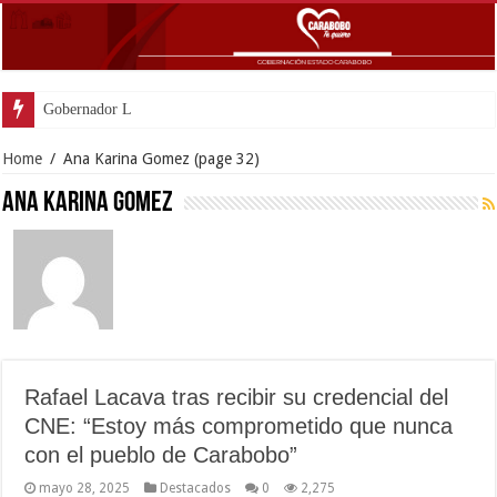
Gobernador Lacava y alcaldesa Riera supervisaron avances de reconstr
Home
/
Ana Karina Gomez
(page 32)
Ana Karina Gomez
Rafael Lacava tras recibir su credencial del
CNE: “Estoy más comprometido que nunca
con el pueblo de Carabobo”
mayo 28, 2025
Destacados
0
2,275