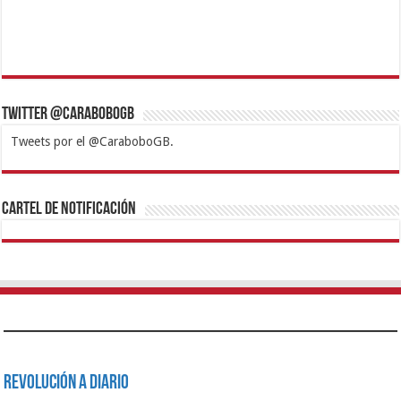
Twitter @CaraboboGB
Tweets por el @CaraboboGB.
1xbet
https://mvbcasino.com/
Betturkey
Betist
Kralbet
Supertotobet
Tipobet
Matadorbet
Mariobet
Cartel de Notificación
Revolución a Diario