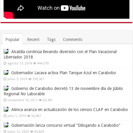
Popular
Recent
Tags
Comments
Alcaldía continúa llevando diversión con el Plan Vacacional
Libertador 2018
agosto 13, 2018
444,570
Gobernador Lacava activa Plan Tanque Azul en Carabobo
junio 3, 2019
330,367
Gobierno de Carabobo decretó 13 de noviembre día de Júbilo
Regional No Laborable
noviembre 10, 2017
63,381
Alimca avanza en actualización de los censos CLAP en Carabobo
julio 1, 2019
56,847
Gobernación lanza concurso virtual “Dibujando a Carabobo”
junio 12, 2020
45,829