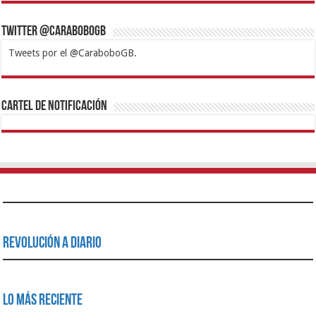
Twitter @CaraboboGB
Tweets por el @CaraboboGB.
1xbet
https://mvbcasino.com/
Betturkey
Betist
Kralbet
Supertotobet
Tipobet
Matadorbet
Mariobet
Cartel de Notificación
Revolución a Diario
Lo Más Reciente