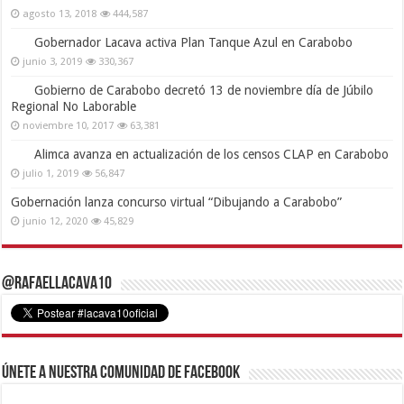
agosto 13, 2018
444,587
Gobernador Lacava activa Plan Tanque Azul en Carabobo
junio 3, 2019
330,367
Gobierno de Carabobo decretó 13 de noviembre día de Júbilo
Regional No Laborable
noviembre 10, 2017
63,381
Alimca avanza en actualización de los censos CLAP en Carabobo
julio 1, 2019
56,847
Gobernación lanza concurso virtual “Dibujando a Carabobo”
junio 12, 2020
45,829
@RafaelLacava10
Únete a nuestra comunidad de Facebook