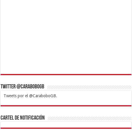
Twitter @CaraboboGB
Tweets por el @CaraboboGB.
1xbet
https://mvbcasino.com/
Betturkey
Betist
Kralbet
Supertotobet
Tipobet
Matadorbet
Mariobet
Cartel de Notificación