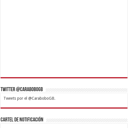
Twitter @CaraboboGB
Tweets por el @CaraboboGB.
1xbet
https://mvbcasino.com/
Betturkey
Betist
Kralbet
Supertotobet
Tipobet
Matadorbet
Mariobet
Cartel de Notificación