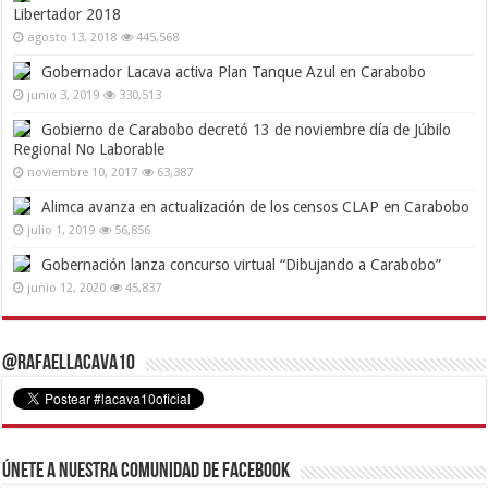
Libertador 2018
agosto 13, 2018
445,568
Gobernador Lacava activa Plan Tanque Azul en Carabobo
junio 3, 2019
330,513
Gobierno de Carabobo decretó 13 de noviembre día de Júbilo
Regional No Laborable
noviembre 10, 2017
63,387
Alimca avanza en actualización de los censos CLAP en Carabobo
julio 1, 2019
56,856
Gobernación lanza concurso virtual “Dibujando a Carabobo”
junio 12, 2020
45,837
@RafaelLacava10
Únete a nuestra comunidad de Facebook