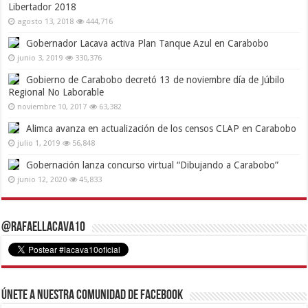
Libertador 2018
agosto 13, 2018
444,716
Gobernador Lacava activa Plan Tanque Azul en Carabobo
junio 3, 2019
330,376
Gobierno de Carabobo decretó 13 de noviembre día de Júbilo
Regional No Laborable
noviembre 10, 2017
63,382
Alimca avanza en actualización de los censos CLAP en Carabobo
julio 1, 2019
56,848
Gobernación lanza concurso virtual “Dibujando a Carabobo”
junio 12, 2020
45,833
@RafaelLacava10
Únete a nuestra comunidad de Facebook