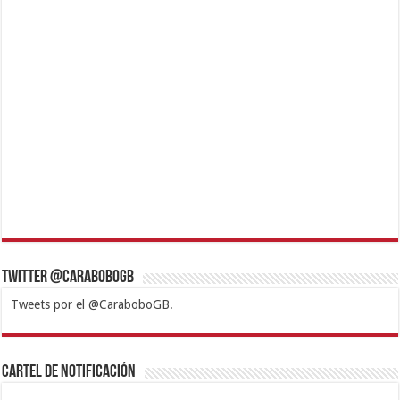
Twitter @CaraboboGB
Tweets por el @CaraboboGB.
1xbet
https://mvbcasino.com/
Betturkey
Betist
Kralbet
Supertotobet
Tipobet
Matadorbet
Mariobet
Cartel de Notificación