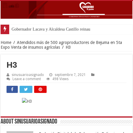
Gobernador Lacava y Alcaldesa Castillo reinauguraron CDI y S
Home
/
Atendidos más de 500 agroproductores de Bejuma en 5ta
Expo Venta de insumos agrícolas
/
H3
H3
sinusuarioasignado
septiembre 7, 2021
Leave a comment
498 Views
About sinusuarioasignado