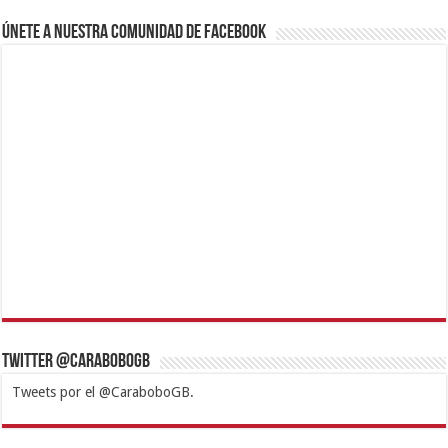
Únete a nuestra comunidad de Facebook
Twitter @CaraboboGB
Tweets por el @CaraboboGB.
1xbet
https://mvbcasino.com/
Betturkey
Betist
Kralbet
Supertotobet
Tipobet
Matadorbet
Mariobet