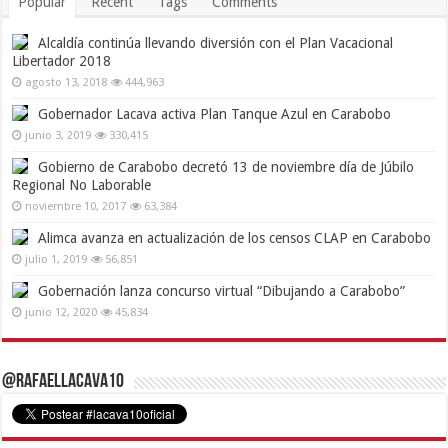
Popular
Recent
Tags
Comments
Alcaldía continúa llevando diversión con el Plan Vacacional
Libertador 2018
agosto 13, 2018
444,963
Gobernador Lacava activa Plan Tanque Azul en Carabobo
junio 3, 2019
330,415
Gobierno de Carabobo decretó 13 de noviembre día de Júbilo
Regional No Laborable
noviembre 10, 2017
63,384
Alimca avanza en actualización de los censos CLAP en Carabobo
julio 1, 2019
56,851
Gobernación lanza concurso virtual “Dibujando a Carabobo”
junio 12, 2020
45,834
@RafaelLacava10