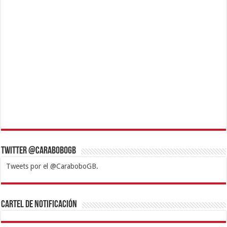
Twitter @CaraboboGB
Tweets por el @CaraboboGB.
1xbet
https://mvbcasino.com/
Betturkey
Betist
Kralbet
Supertotobet
Tipobet
Matadorbet
Mariobet
Cartel de Notificación