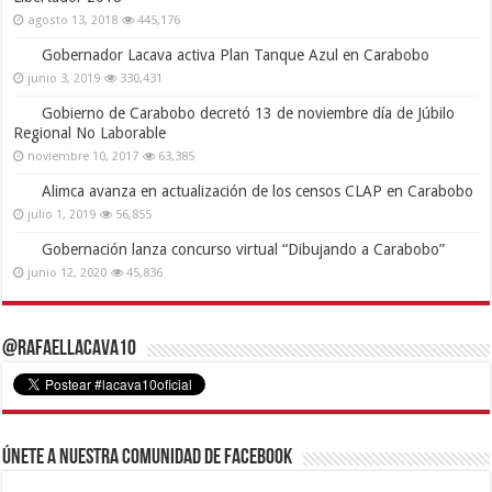
agosto 13, 2018
445,176
Gobernador Lacava activa Plan Tanque Azul en Carabobo
junio 3, 2019
330,431
Gobierno de Carabobo decretó 13 de noviembre día de Júbilo
Regional No Laborable
noviembre 10, 2017
63,385
Alimca avanza en actualización de los censos CLAP en Carabobo
julio 1, 2019
56,855
Gobernación lanza concurso virtual “Dibujando a Carabobo”
junio 12, 2020
45,836
@RafaelLacava10
Únete a nuestra comunidad de Facebook