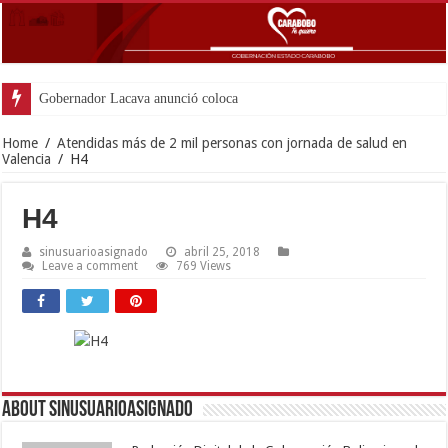
Gobernador Lacava anunció colocación de más de
Home
/
Atendidas más de 2 mil personas con jornada de salud en
Valencia
/
H4
H4
sinusuarioasignado
abril 25, 2018
Leave a comment
769 Views
About sinusuarioasignado