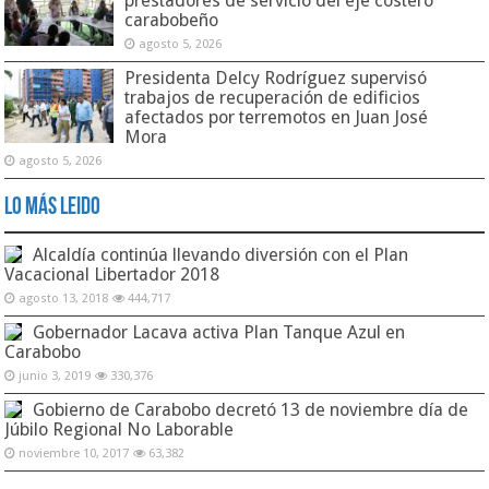
prestadores de servicio del eje costero
carabobeño
agosto 5, 2026
Presidenta Delcy Rodríguez supervisó
trabajos de recuperación de edificios
afectados por terremotos en Juan José
Mora
agosto 5, 2026
Lo Más Leido
Alcaldía continúa llevando diversión con el Plan
Vacacional Libertador 2018
agosto 13, 2018
444,717
Gobernador Lacava activa Plan Tanque Azul en
Carabobo
junio 3, 2019
330,376
Gobierno de Carabobo decretó 13 de noviembre día de
Júbilo Regional No Laborable
noviembre 10, 2017
63,382