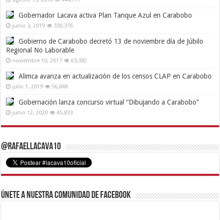
Gobernador Lacava activa Plan Tanque Azul en Carabobo
junio 3, 2019
330,376
Gobierno de Carabobo decretó 13 de noviembre día de Júbilo
Regional No Laborable
noviembre 10, 2017
63,382
Alimca avanza en actualización de los censos CLAP en Carabobo
julio 1, 2019
56,848
Gobernación lanza concurso virtual “Dibujando a Carabobo”
junio 12, 2020
45,833
@RafaelLacava10
Únete a nuestra comunidad de Facebook