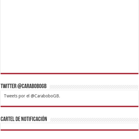
Twitter @CaraboboGB
Tweets por el @CaraboboGB.
1xbet
https://mvbcasino.com/
Betturkey
Betist
Kralbet
Supertotobet
Tipobet
Matadorbet
Mariobet
Cartel de Notificación