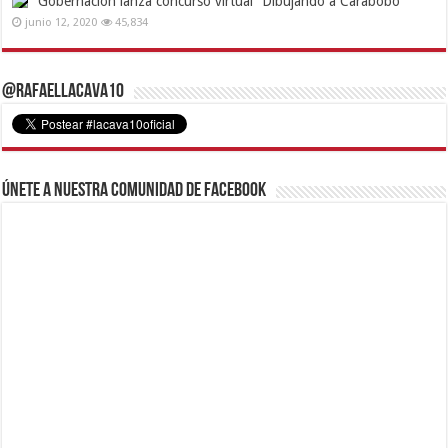
Gobernación lanza concurso virtual “Dibujando a Carabobo”
junio 12, 2020
45,834
@RafaelLacava10
Únete a nuestra comunidad de Facebook