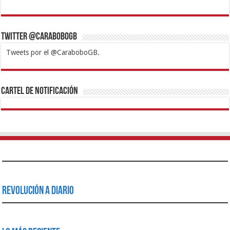
Twitter @CaraboboGB
Tweets por el @CaraboboGB.
1xbet
https://mvbcasino.com/
Betturkey
Betist
Kralbet
Supertotobet
Tipobet
Matadorbet
Mariobet
Cartel de Notificación
Revolución a Diario