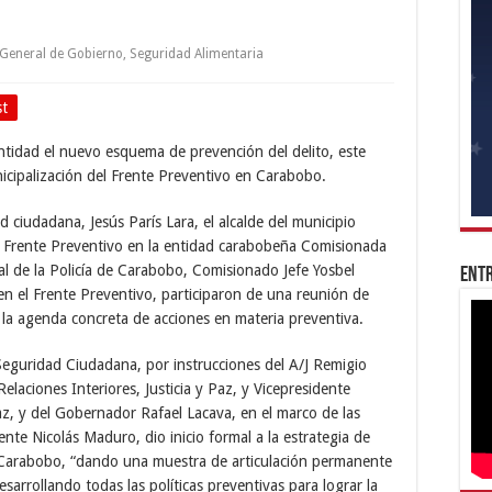
 General de Gobierno
,
Seguridad Alimentaria
st
entidad el nuevo esquema de prevención del delito, este
icipalización del Frente Preventivo en Carabobo.
d ciudadana, Jesús París Lara, el alcalde del municipio
del Frente Preventivo en la entidad carabobeña Comisionada
l de la Policía de Carabobo, Comisionado Jefe Yosbel
Entr
en el Frente Preventivo, participaron de una reunión de
r la agenda concreta de acciones en materia preventiva.
 Seguridad Ciudadana, por instrucciones del A/J Remigio
elaciones Interiores, Justicia y Paz, y Vicepresidente
z, y del Gobernador Rafael Lacava, en el marco de las
dente Nicolás Maduro, dio inicio formal a la estrategia de
n Carabobo, “dando una muestra de articulación permanente
desarrollando todas las políticas preventivas para lograr la