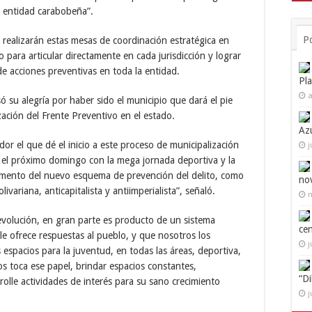
a entidad carabobeña”.
P
realizarán estas mesas de coordinación estratégica en
para articular directamente en cada jurisdicción y lograr
e acciones preventivas en toda la entidad.
Pl
a
só su alegría por haber sido el municipio que dará el pie
ización del Frente Preventivo en el estado.
Az
or el que dé el inicio a este proceso de municipalización
j
 el próximo domingo con la mega jornada deportiva y la
fomento del nuevo esquema de prevención del delito, como
no
ivariana, anticapitalista y antiimperialista”, señaló.
n
evolución, en gran parte es producto de un sistema
ce
le ofrece respuestas al pueblo, y que nosotros los
j
spacios para la juventud, en todas las áreas, deportiva,
nos toca ese papel, brindar espacios constantes,
“D
lle actividades de interés para su sano crecimiento
j