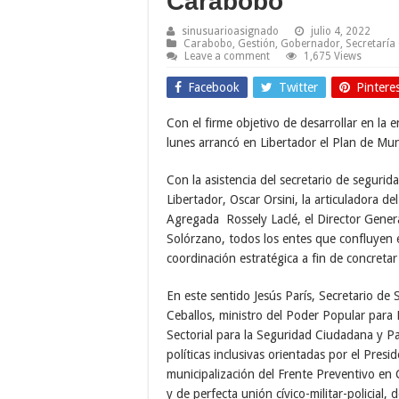
Carabobo
sinusuarioasignado
julio 4, 2022
Carabobo
,
Gestión
,
Gobernador
,
Secretaría
Leave a comment
1,675 Views
Facebook
Twitter
Pintere
Con el firme objetivo de desarrollar en la 
lunes arrancó en Libertador el Plan de Mun
Con la asistencia del secretario de segurida
Libertador, Oscar Orsini, la articuladora 
Agregada Rossely Laclé, el Director Genera
Solórzano, todos los entes que confluyen 
coordinación estratégica a fin de concreta
En este sentido Jesús París, Secretario de
Ceballos, ministro del Poder Popular para R
Sectorial para la Seguridad Ciudadana y Pa
políticas inclusivas orientadas por el Presi
municipalización del Frente Preventivo e
y de perfecta unión cívico-militar-policial, 