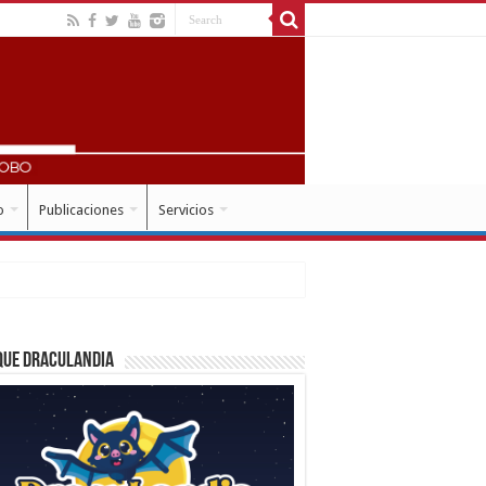
o
Publicaciones
Servicios
que Draculandia