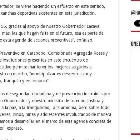
ertador, se viene haciendo un esfuerzo en este sentido,
@Ra
 canchas deportivas existentes en esta jurisdicción.
s 56, gracias al apoyo de nuestro Gobernador Lacava,
más, las que hagan falta en el futuro, esa es parte de
de esta agenda de acciones preventivas”, enfatizó.
Únet
te Preventivo en Carabobo, Comisionada Agregada Rossely
s instituciones presentes en este encuentro de
ositivo permite mantener los mejores augurios al
sto en marcha, “municipalizar es descentralizar y
o, tranquilo y en armonía”.
ticas de seguridad ciudadana y de prevención instruidas por
 Gobernador y nuestro ministro de Interior, Justicia y
a la paz, a la tranquilidad, a la armonía, pero sobre todo
óvenes, niños, niñas y adolescentes involucrados de manera
vamos a desarrollar en el marco de esta agenda concreta de
s”, expresó.