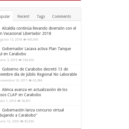
opular
Recent
Tags
Comments
Alcaldía continúa llevando diversión con el
an Vacacional Libertador 2018
gosto 13, 2018
445,045
Gobernador Lacava activa Plan Tanque
ul en Carabobo
unio 3, 2019
330,420
Gobierno de Carabobo decretó 13 de
viembre día de Júbilo Regional No Laborable
oviembre 10, 2017
63,384
Alimca avanza en actualización de los
nsos CLAP en Carabobo
ulio 1, 2019
56,851
Gobernación lanza concurso virtual
ibujando a Carabobo”
unio 12, 2020
45,834