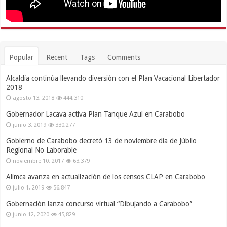
Popular
Recent
Tags
Comments
Alcaldía continúa llevando diversión con el Plan Vacacional Libertador
2018
agosto 13, 2018
444,310
Gobernador Lacava activa Plan Tanque Azul en Carabobo
junio 3, 2019
330,277
Gobierno de Carabobo decretó 13 de noviembre día de Júbilo
Regional No Laborable
noviembre 10, 2017
63,379
Alimca avanza en actualización de los censos CLAP en Carabobo
julio 1, 2019
56,847
Gobernación lanza concurso virtual “Dibujando a Carabobo”
junio 12, 2020
45,829