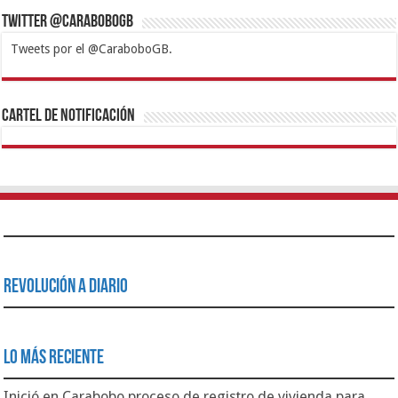
Twitter @CaraboboGB
Tweets por el @CaraboboGB.
1xbet
https://mvbcasino.com/
Betturkey
Betist
Kralbet
Supertotobet
Tipobet
Matadorbet
Mariobet
Cartel de Notificación
Revolución a Diario
Lo Más Reciente
Inició en Carabobo proceso de registro de vivienda para