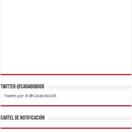
Twitter @CaraboboGB
Tweets por el @CaraboboGB.
1xbet
https://mvbcasino.com/
Betturkey
Betist
Kralbet
Supertotobet
Tipobet
Matadorbet
Mariobet
Cartel de Notificación