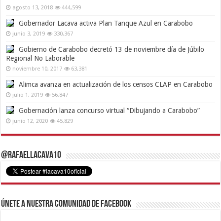
agosto 13, 2018
444,599
Gobernador Lacava activa Plan Tanque Azul en Carabobo
junio 3, 2019
330,367
Gobierno de Carabobo decretó 13 de noviembre día de Júbilo
Regional No Laborable
noviembre 10, 2017
63,381
Alimca avanza en actualización de los censos CLAP en Carabobo
julio 1, 2019
56,847
Gobernación lanza concurso virtual “Dibujando a Carabobo”
junio 12, 2020
45,829
@RafaelLacava10
Únete a nuestra comunidad de Facebook