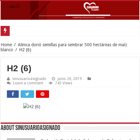
Gobernador Lacava anunció colocación de más de mil 500 toneladas de asfalt
Home
/
Alimca donó semillas para sembrar 500 hectáreas de maíz
blanco
/
H2 (6)
H2 (6)
sinusuarioasignado
junio 20, 2019
Leave a comment
745 Views
About sinusuarioasignado