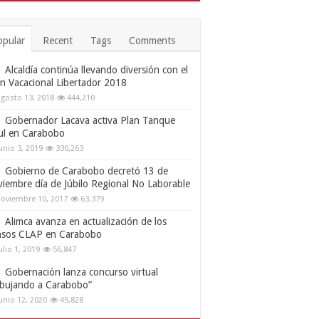
opular
Recent
Tags
Comments
Alcaldía continúa llevando diversión con el
an Vacacional Libertador 2018
gosto 13, 2018
444,210
Gobernador Lacava activa Plan Tanque
ul en Carabobo
unio 3, 2019
330,263
Gobierno de Carabobo decretó 13 de
viembre día de Júbilo Regional No Laborable
oviembre 10, 2017
63,379
Alimca avanza en actualización de los
nsos CLAP en Carabobo
ulio 1, 2019
56,847
Gobernación lanza concurso virtual
ibujando a Carabobo”
unio 12, 2020
45,828