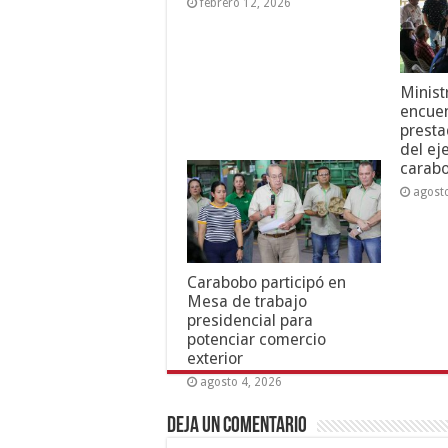
febrero 12, 2026
Minist
encuen
presta
del ej
carab
agost
Carabobo participó en
Mesa de trabajo
presidencial para
potenciar comercio
exterior
agosto 4, 2026
Deja un comentario