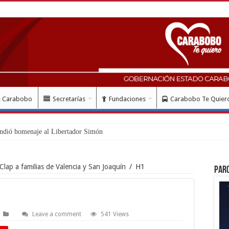
e Carabobo
Secretarías
Fundaciones
Carabobo Te Quier
ndió homenaje al Libertador Simón Bolívar recorda
lap a familias de Valencia y San Joaquín
/
H1
Par
Leave a comment
541 Views