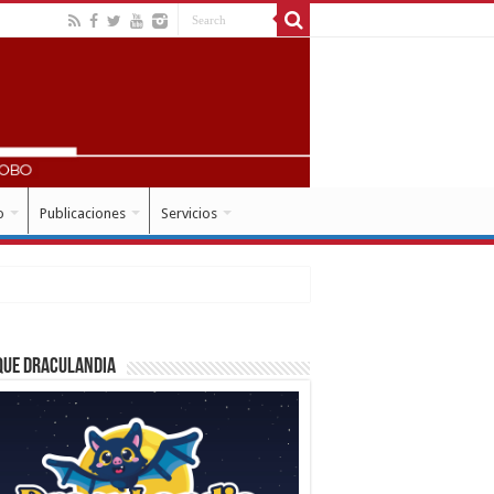
o
Publicaciones
Servicios
que Draculandia