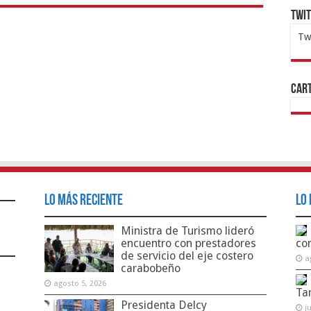
Twi
Tw
1x
ht
Cart
Lo Más Reciente
Lo 
Ministra de Turismo lideró
encuentro con prestadores
co
de servicio del eje costero
a
carabobeño
agosto 5, 2026
Ta
Presidenta Delcy
j