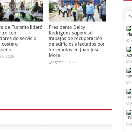
P
ra de Turismo lideró
Presidenta Delcy
tro con
Rodríguez supervisó
Pl
dores de servicio
trabajos de recuperación
a
e costero
de edificios afectados por
obeño
terremotos en Juan José
Mora
Az
o 5, 2026
j
agosto 5, 2026
no
n
ce
j
“D
j