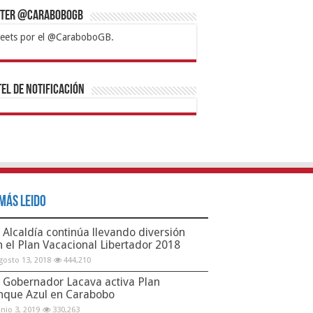
tter @CaraboboGB
eets por el @CaraboboGB.
bet
tps://mvbcasino.com/
Betturkey
Betist
Kralbet
Supertotobet
Tipobet
Matadorbet
Mariobet
Bahis
el de Notificación
Más Leido
Alcaldía continúa llevando diversión
n el Plan Vacacional Libertador 2018
gosto 13, 2018
444,210
Gobernador Lacava activa Plan
nque Azul en Carabobo
unio 3, 2019
330,263