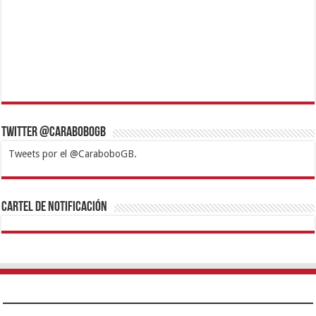
Twitter @CaraboboGB
Tweets por el @CaraboboGB.
1xbet
https://mvbcasino.com/
Betturkey
Betist
Kralbet
Supertotobet
Tipobet
Matadorbet
Mariobet
Cartel de Notificación