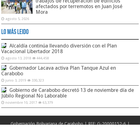
trabajos de recuperación de edificios
afectados por terremotos en Juan José
Mora
agosto 5, 2026
Lo Más Leido
Alcaldía continúa llevando diversión con el Plan
Vacacional Libertador 2018
agosto 13, 2018
444,458
Gobernador Lacava activa Plan Tanque Azul en
Carabobo
junio 3, 2019
330,323
Gobierno de Carabobo decretó 13 de noviembre día de
Júbilo Regional No Laborable
noviembre 10, 2017
63,379
Gobernación Bolivariana de Carabobo | RIF: G-20000152-6 |
Secretaría de Comunicación e Información | Dirección General de
Informática