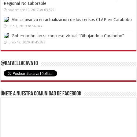
Regional No Laborable
noviembre 10, 2017
63,379
Alimca avanza en actualización de los censos CLAP en Carabobo
julio 1, 2019
56,847
Gobernación lanza concurso virtual “Dibujando a Carabobo”
junio 12, 2020
45,829
@RafaelLacava10
Únete a nuestra comunidad de Facebook