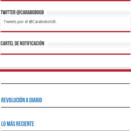
Twitter @CaraboboGB
Tweets por el @CaraboboGB.
1xbet
https://mvbcasino.com/
Betturkey
Betist
Kralbet
Supertotobet
Tipobet
Matadorbet
Mariobet
Cartel de Notificación
Revolución a Diario
Lo Más Reciente