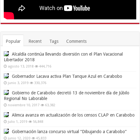
Popular
Recent
Tags
Comments
Alcaldía continúa llevando diversión con el Plan Vacacional
Libertador 2018
agosto 13, 2018
444,716
Gobernador Lacava activa Plan Tanque Azul en Carabobo
junio 3, 2019
330,376
Gobierno de Carabobo decretó 13 de noviembre día de Júbilo
Regional No Laborable
noviembre 10, 2017
63,382
Alimca avanza en actualización de los censos CLAP en Carabobo
julio 1, 2019
56,848
Gobernación lanza concurso virtual “Dibujando a Carabobo”
junio 12, 2020
45,833