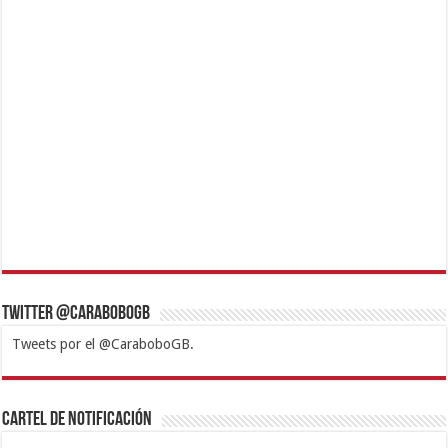
Twitter @CaraboboGB
Tweets por el @CaraboboGB.
1xbet
https://mvbcasino.com/
Betturkey
Betist
Kralbet
Supertotobet
Tipobet
Matadorbet
Mariobet
Cartel de Notificación