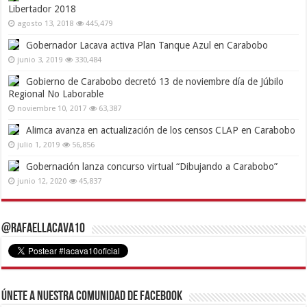
Libertador 2018
agosto 13, 2018
445,479
Gobernador Lacava activa Plan Tanque Azul en Carabobo
junio 3, 2019
330,484
Gobierno de Carabobo decretó 13 de noviembre día de Júbilo
Regional No Laborable
noviembre 10, 2017
63,387
Alimca avanza en actualización de los censos CLAP en Carabobo
julio 1, 2019
56,856
Gobernación lanza concurso virtual “Dibujando a Carabobo”
junio 12, 2020
45,837
@RafaelLacava10
Únete a nuestra comunidad de Facebook