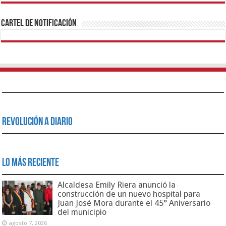
1xbet
https://mvbcasino.com/
Betturkey
Betist
Kralbet
Supertotobet
Tipobet
Matadorbet
Mariobet
Cartel de Notificación
Revolución a Diario
Lo Más Reciente
Alcaldesa Emily Riera anunció la
construcción de un nuevo hospital para
Juan José Mora durante el 45° Aniversario
del municipio
agosto 7, 2026