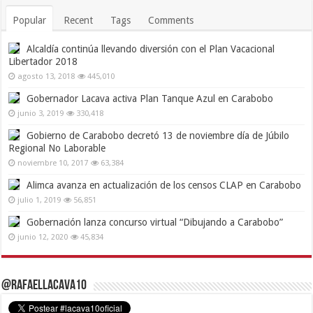
Popular
Recent
Tags
Comments
Alcaldía continúa llevando diversión con el Plan Vacacional
Libertador 2018
agosto 13, 2018
445,010
Gobernador Lacava activa Plan Tanque Azul en Carabobo
junio 3, 2019
330,418
Gobierno de Carabobo decretó 13 de noviembre día de Júbilo
Regional No Laborable
noviembre 10, 2017
63,384
Alimca avanza en actualización de los censos CLAP en Carabobo
julio 1, 2019
56,851
Gobernación lanza concurso virtual “Dibujando a Carabobo”
junio 12, 2020
45,834
@RafaelLacava10