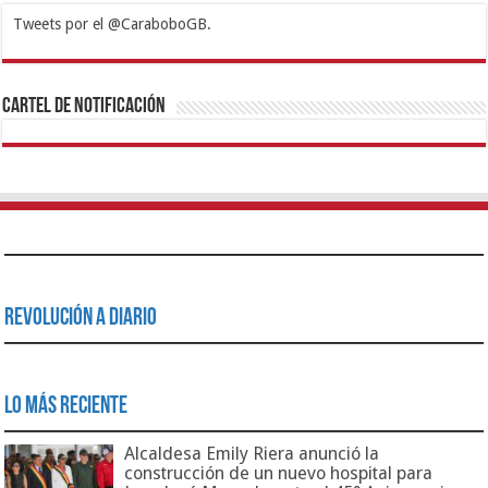
Tweets por el @CaraboboGB.
1xbet
https://mvbcasino.com/
Betturkey
Betist
Kralbet
Supertotobet
Tipobet
Matadorbet
Mariobet
Cartel de Notificación
Revolución a Diario
Lo Más Reciente
Alcaldesa Emily Riera anunció la
construcción de un nuevo hospital para