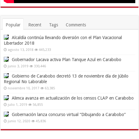
Popular
Recent
Tags
Comments
Alcaldía continúa llevando diversión con el Plan Vacacional
Libertador 2018
agosto 13, 2018
445,233
Gobernador Lacava activa Plan Tanque Azul en Carabobo
junio 3, 2019
330,446
Gobierno de Carabobo decretó 13 de noviembre día de Júbilo
Regional No Laborable
noviembre 10, 2017
63,385
Alimca avanza en actualización de los censos CLAP en Carabobo
julio 1, 2019
56,855
Gobernación lanza concurso virtual “Dibujando a Carabobo”
junio 12, 2020
45,836