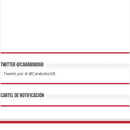
Twitter @CaraboboGB
Tweets por el @CaraboboGB.
1xbet
https://mvbcasino.com/
Betturkey
Betist
Kralbet
Supertotobet
Tipobet
Matadorbet
Mariobet
Cartel de Notificación