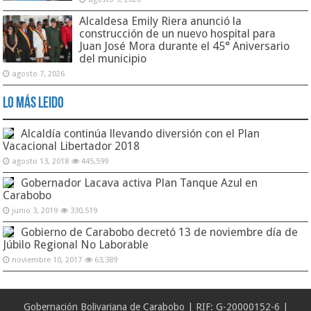
Alcaldesa Emily Riera anunció la
construcción de un nuevo hospital para
Juan José Mora durante el 45° Aniversario
del municipio
agosto 7, 2026
Lo Más Leido
Alcaldía continúa llevando diversión con el Plan
Vacacional Libertador 2018
agosto 13, 2018
445,599
Gobernador Lacava activa Plan Tanque Azul en
Carabobo
junio 3, 2019
330,519
Gobierno de Carabobo decretó 13 de noviembre día de
Júbilo Regional No Laborable
noviembre 10, 2017
63,389
Gobernación Bolivariana de Carabobo | RIF: G-20000152-6 |