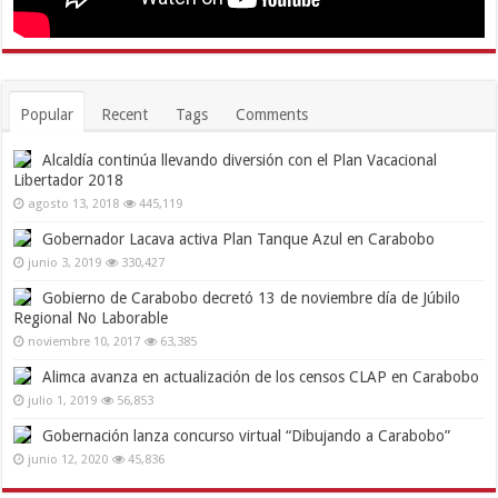
Popular
Recent
Tags
Comments
Alcaldía continúa llevando diversión con el Plan Vacacional
Libertador 2018
agosto 13, 2018
445,119
Gobernador Lacava activa Plan Tanque Azul en Carabobo
junio 3, 2019
330,427
Gobierno de Carabobo decretó 13 de noviembre día de Júbilo
Regional No Laborable
noviembre 10, 2017
63,385
Alimca avanza en actualización de los censos CLAP en Carabobo
julio 1, 2019
56,853
Gobernación lanza concurso virtual “Dibujando a Carabobo”
junio 12, 2020
45,836