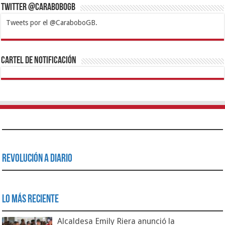
Twitter @CaraboboGB
Tweets por el @CaraboboGB.
1xbet
https://mvbcasino.com/
Betturkey
Betist
Kralbet
Supertotobet
Tipobet
Matadorbet
Mariobet
Cartel de Notificación
Revolución a Diario
Lo Más Reciente
Alcaldesa Emily Riera anunció la