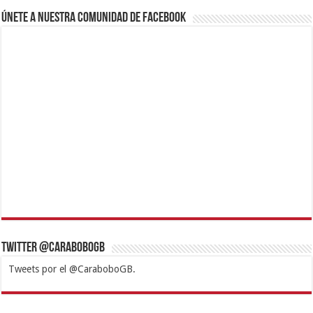
Únete a nuestra comunidad de Facebook
Twitter @CaraboboGB
Tweets por el @CaraboboGB.
1xbet
https://mvbcasino.com/
Betturkey
Betist
Kralbet
Supertotobet
Tipobet
Matadorbet
Mariobet