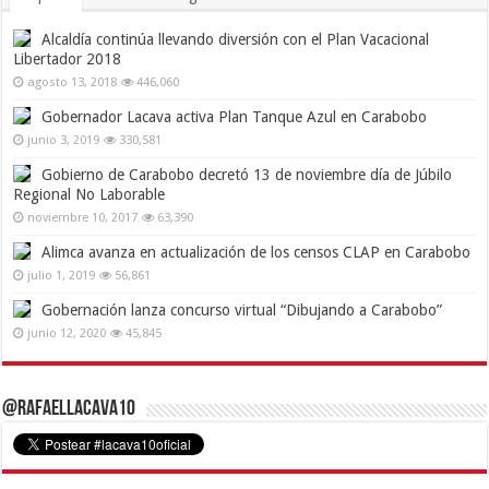
Alcaldía continúa llevando diversión con el Plan Vacacional
Libertador 2018
agosto 13, 2018
446,060
Gobernador Lacava activa Plan Tanque Azul en Carabobo
junio 3, 2019
330,581
Gobierno de Carabobo decretó 13 de noviembre día de Júbilo
Regional No Laborable
noviembre 10, 2017
63,390
Alimca avanza en actualización de los censos CLAP en Carabobo
julio 1, 2019
56,861
Gobernación lanza concurso virtual “Dibujando a Carabobo”
junio 12, 2020
45,845
@RafaelLacava10