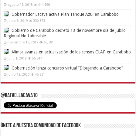
agosto 13, 2018
444,696
Gobernador Lacava activa Plan Tanque Azul en Carabobo
junio 3, 2019
330,373
Gobierno de Carabobo decretó 13 de noviembre día de Júbilo
Regional No Laborable
noviembre 10, 2017
63,381
Alimca avanza en actualización de los censos CLAP en Carabobo
julio 1, 2019
56,847
Gobernación lanza concurso virtual “Dibujando a Carabobo”
junio 12, 2020
45,831
@RafaelLacava10
Únete a nuestra comunidad de Facebook