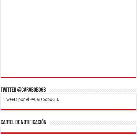
Twitter @CaraboboGB
Tweets por el @CaraboboGB.
1xbet
https://mvbcasino.com/
Betturkey
Betist
Kralbet
Supertotobet
Tipobet
Matadorbet
Mariobet
Cartel de Notificación