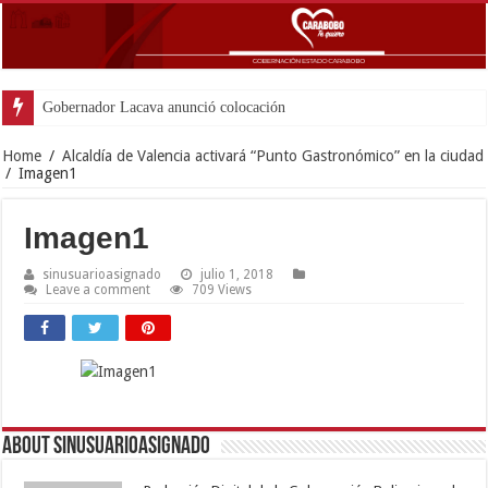
Gobernador Lacava anunció colocación de más de m
Home
/
Alcaldía de Valencia activará “Punto Gastronómico” en la ciudad
/
Imagen1
Imagen1
sinusuarioasignado
julio 1, 2018
Leave a comment
709 Views
About sinusuarioasignado