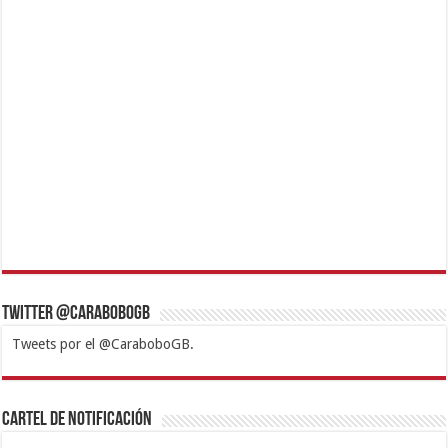
Twitter @CaraboboGB
Tweets por el @CaraboboGB.
1xbet
https://mvbcasino.com/
Betturkey
Betist
Kralbet
Supertotobet
Tipobet
Matadorbet
Mariobet
Cartel de Notificación