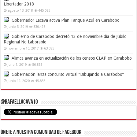
Libertador 2018
agosto 13, 2018
445,085
Gobernador Lacava activa Plan Tanque Azul en Carabobo
junio 3, 2019
330,425
Gobierno de Carabobo decretó 13 de noviembre día de Júbilo
Regional No Laborable
noviembre 10, 2017
63,385
Alimca avanza en actualización de los censos CLAP en Carabobo
julio 1, 2019
56,853
Gobernación lanza concurso virtual “Dibujando a Carabobo”
junio 12, 2020
45,836
@RafaelLacava10
Únete a nuestra comunidad de Facebook