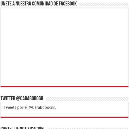
Únete a nuestra comunidad de Facebook
Twitter @CaraboboGB
Tweets por el @CaraboboGB.
1xbet
https://mvbcasino.com/
Betturkey
Betist
Kralbet
Supertotobet
Tipobet
Matadorbet
Mariobet