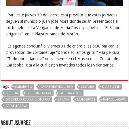
Para este jueves 30 de enero, está previsto que estas jornadas
lleguen al municipio Juan José Mora donde serán presentados el
cortometraje “La Venganza de María Rosa” y la película “El Silbón:
orígenes”, en la Plaza Miranda de Morón.
La agenda concluirá el viernes 31 de enero a las 6:30 pm con la
proyección del cortometraje “Dónde solíamos gritar” y la película
“Todo por la taquilla” nuevamente en el Museo de la Cultura de
Carabobo, cita a la cual están invitados todos los valencianos.
Tags
CARABOBO
CARABOBOTEQUIERO
CULTURA
DIADELCINE
GESTION
GESTION LACAVA
GOBERNADOR
GOBIERNO REVOLUCIONARIO
LACAVA
MUNICIPIOS
RAFAEL LACAVA
RAFAELLACAVA
About Jsuarez