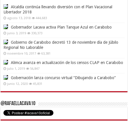
Alcaldía continúa llevando diversión con el Plan Vacacional
Libertador 2018
agosto 13, 2018
444,683
Gobernador Lacava activa Plan Tanque Azul en Carabobo
junio 3, 2019
330,373
Gobierno de Carabobo decretó 13 de noviembre día de Júbilo
Regional No Laborable
noviembre 10, 2017
63,381
Alimca avanza en actualización de los censos CLAP en Carabobo
julio 1, 2019
56,847
Gobernación lanza concurso virtual “Dibujando a Carabobo”
junio 12, 2020
45,831
@RafaelLacava10