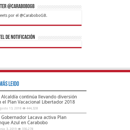
tter @CaraboboGB
eets por el @CaraboboGB.
bet
tps://mvbcasino.com/
Betturkey
Betist
Kralbet
Supertotobet
Tipobet
Matadorbet
Mariobet
Bahis
el de Notificación
Más Leido
Alcaldía continúa llevando diversión
n el Plan Vacacional Libertador 2018
gosto 13, 2018
444,328
Gobernador Lacava activa Plan
nque Azul en Carabobo
unio 3, 2019
330,278