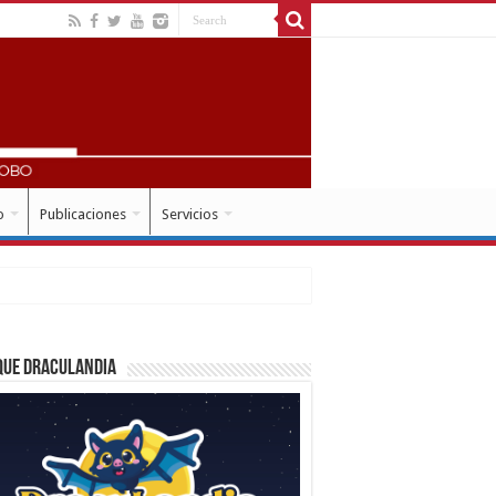
o
Publicaciones
Servicios
que Draculandia