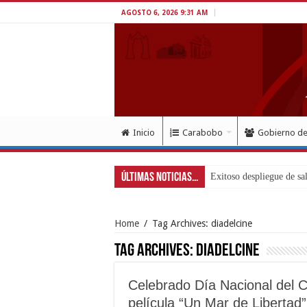
AGOSTO 6, 2026 9:31 AM
Inicio
Carabobo
Gobierno d
Últimas Noticias...
Home
/
Tag Archives: diadelcine
Tag Archives:
diadelcine
Celebrado Día Nacional del 
película “Un Mar de Libertad”