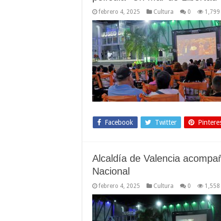
febrero 4, 2025
Cultura
0
1,799
Facebook
Twitter
Pintere
Alcaldía de Valencia acompañ
Nacional
febrero 4, 2025
Cultura
0
1,558