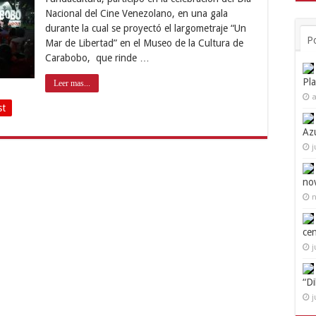
Nacional del Cine Venezolano, en una gala
durante la cual se proyectó el largometraje “Un
P
Mar de Libertad” en el Museo de la Cultura de
Carabobo, que rinde …
Pl
Leer mas...
a
st
Az
j
no
n
ce
j
“D
j