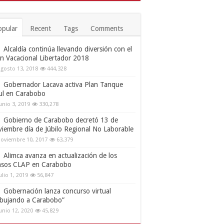
opular
Recent
Tags
Comments
Alcaldía continúa llevando diversión con el
an Vacacional Libertador 2018
gosto 13, 2018
444,328
Gobernador Lacava activa Plan Tanque
ul en Carabobo
unio 3, 2019
330,278
Gobierno de Carabobo decretó 13 de
viembre día de Júbilo Regional No Laborable
oviembre 10, 2017
63,379
Alimca avanza en actualización de los
nsos CLAP en Carabobo
ulio 1, 2019
56,847
Gobernación lanza concurso virtual
ibujando a Carabobo”
unio 12, 2020
45,829