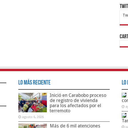
Twi
Tw
1x
ht
Cart
Lo Más Reciente
Lo 
Inició en Carabobo proceso
de registro de vivienda
co
para los afectados por el
a
terremoto
agosto 6, 2026
Ta
Más de 6 mil atenciones
j