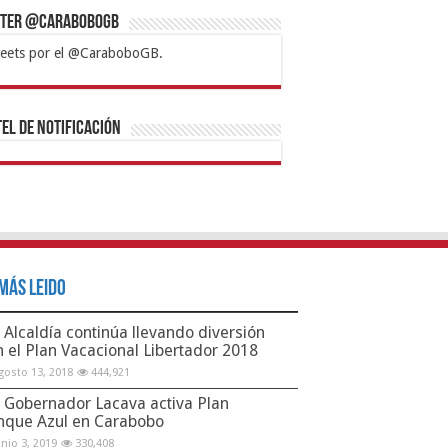
tter @CaraboboGB
eets por el @CaraboboGB.
bet
tps://mvbcasino.com/
Betturkey
Betist
Kralbet
Supertotobet
Tipobet
Matadorbet
Mariobet
Bahis
el de Notificación
Más Leido
Alcaldía continúa llevando diversión
n el Plan Vacacional Libertador 2018
gosto 13, 2018
444,921
Gobernador Lacava activa Plan
nque Azul en Carabobo
unio 3, 2019
330,408