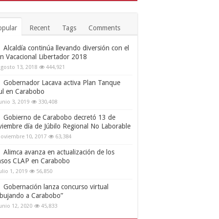
opular
Recent
Tags
Comments
Alcaldía continúa llevando diversión con el
an Vacacional Libertador 2018
gosto 13, 2018
444,921
Gobernador Lacava activa Plan Tanque
ul en Carabobo
unio 3, 2019
330,408
Gobierno de Carabobo decretó 13 de
viembre día de Júbilo Regional No Laborable
oviembre 10, 2017
63,384
Alimca avanza en actualización de los
nsos CLAP en Carabobo
ulio 1, 2019
56,850
Gobernación lanza concurso virtual
ibujando a Carabobo”
unio 12, 2020
45,833