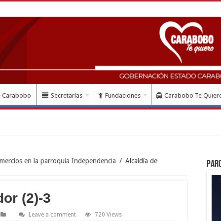
e Carabobo
Secretarías
Fundaciones
Carabobo Te Quier
omercios en la parroquia Independencia
/
Alcaldía de
Par
or (2)-3
Leave a comment
720 Views