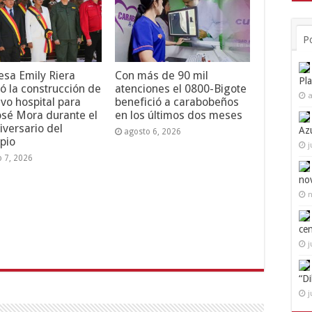
P
esa Emily Riera
Con más de 90 mil
Pl
ó la construcción de
atenciones el 0800-Bigote
a
vo hospital para
benefició a carabobeños
osé Mora durante el
en los últimos dos meses
iversario del
Az
agosto 6, 2026
pio
j
o 7, 2026
no
n
ce
j
“D
j