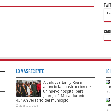
Twi
Tw
1x
ht
Cart
Lo Más Reciente
Lo 
Alcaldesa Emily Riera
anunció la construcción de
co
un nuevo hospital para
a
Juan José Mora durante el
45° Aniversario del municipio
Ta
agosto 7, 2026
j