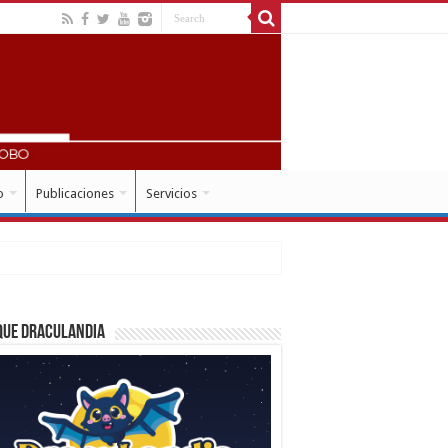
o
Publicaciones
Servicios
que Draculandia