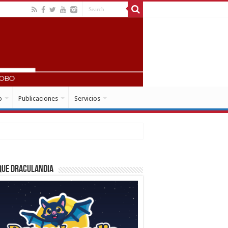
o
Publicaciones
Servicios
que Draculandia