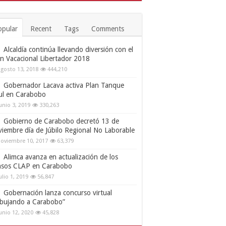
opular
Recent
Tags
Comments
Alcaldía continúa llevando diversión con el
an Vacacional Libertador 2018
gosto 13, 2018
444,210
Gobernador Lacava activa Plan Tanque
ul en Carabobo
unio 3, 2019
330,263
Gobierno de Carabobo decretó 13 de
viembre día de Júbilo Regional No Laborable
oviembre 10, 2017
63,379
Alimca avanza en actualización de los
nsos CLAP en Carabobo
ulio 1, 2019
56,847
Gobernación lanza concurso virtual
ibujando a Carabobo”
unio 12, 2020
45,828