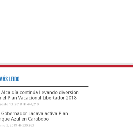
Más Leido
Alcaldía continúa llevando diversión
n el Plan Vacacional Libertador 2018
gosto 13, 2018
444,210
Gobernador Lacava activa Plan
nque Azul en Carabobo
unio 3, 2019
330,263