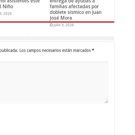
mil asistentes este
entrega de ayudas a
l Niño
familias afectadas por
doblete sísmico en Juan
19, 2026
José Mora
julio 9, 2026
publicada.
Los campos necesarios están marcados
*