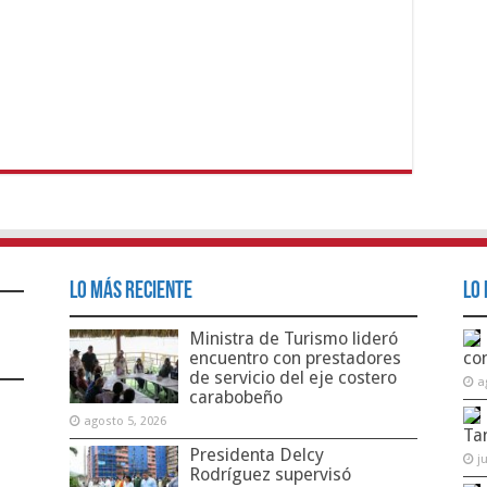
Lo Más Reciente
Lo 
Ministra de Turismo lideró
encuentro con prestadores
co
de servicio del eje costero
a
carabobeño
agosto 5, 2026
Ta
Presidenta Delcy
j
Rodríguez supervisó