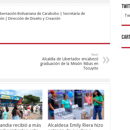
Twi
obernación Bolivariana de Carabobo | Secretaría de
Tw
ón | Dirección de Diseño y Creación
1x
ht
Cart
Next
Alcaldía de Libertador encabezó
graduación de la Misión Ribas en
Tocuyito
andia recibió a más
Alcaldesa Emily Riera hizo