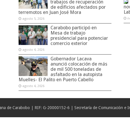
trabajos de recuperación
no
de edificios afectados por
La
terremotos en Juan José Mora
n
agosto 5, 2026
Carabobo participó en
Mesa de trabajo
presidencial para potenciar
comercio exterior
agosto 4, 2026
Gobernador Lacava
anunció colocación de más
de mil 500 toneladas de
asfaltado en la autopista
Muelles- El Palito en Puerto Cabello
agosto 4, 2026
iana de Carabobo | RIF: G-20000152-6 | Secretaría de Comunicación e In