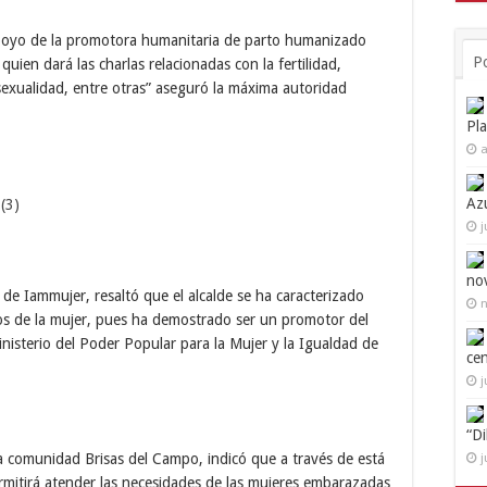
apoyo de la promotora humanitaria de parto humanizado
P
ien dará las charlas relacionadas con la fertilidad,
 sexualidad, entre otras” aseguró la máxima autoridad
Pl
a
Az
j
no
 de Iammujer, resaltó que el alcalde se ha caracterizado
n
hos de la mujer, pues ha demostrado ser un promotor del
Ministerio del Poder Popular para la Mujer y la Igualdad de
ce
j
“D
a comunidad Brisas del Campo, indicó que a través de está
j
rmitirá atender las necesidades de las mujeres embarazadas