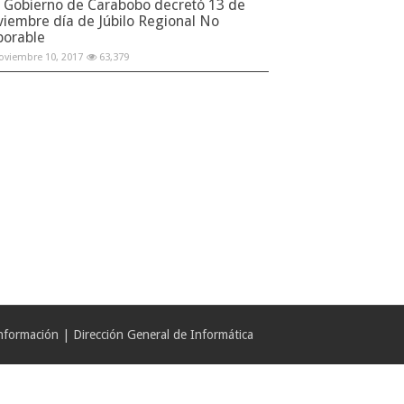
Gobierno de Carabobo decretó 13 de
viembre día de Júbilo Regional No
borable
oviembre 10, 2017
63,379
formación | Dirección General de Informática