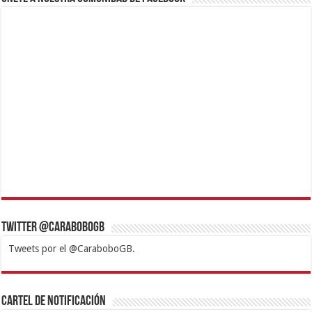
Twitter @CaraboboGB
Tweets por el @CaraboboGB.
1xbet
https://mvbcasino.com/
Betturkey
Betist
Kralbet
Supertotobet
Tipobet
Matadorbet
Mariobet
Cartel de Notificación