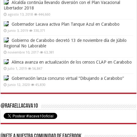
Alcaldía continúa llevando diversión con el Plan Vacacional
Libertador 2018
agosto 13, 2018
444,660
Gobernador Lacava activa Plan Tanque Azul en Carabobo
junio 3, 2019
330,371
Gobierno de Carabobo decretó 13 de noviembre día de Júbilo
Regional No Laborable
noviembre 10, 2017
63,381
Alimca avanza en actualización de los censos CLAP en Carabobo
julio 1, 2019
56,847
Gobernación lanza concurso virtual “Dibujando a Carabobo”
junio 12, 2020
45,830
@RafaelLacava10
Únete a nuestra comunidad de Facebook