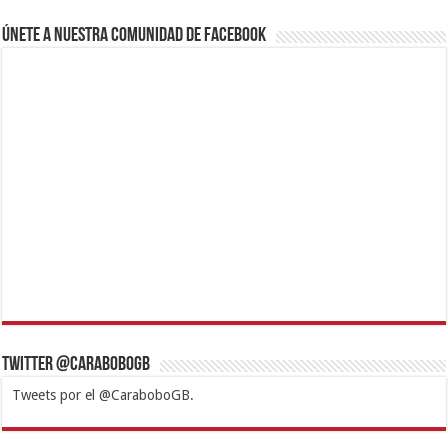
Únete a nuestra comunidad de Facebook
Twitter @CaraboboGB
Tweets por el @CaraboboGB.
1xbet
https://mvbcasino.com/
Betturkey
Betist
Kralbet
Supertotobet
Tipobet
Matadorbet
Mariobet