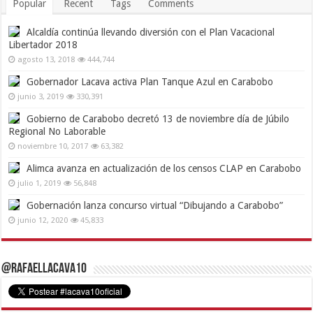
Popular
Recent
Tags
Comments
Alcaldía continúa llevando diversión con el Plan Vacacional
Libertador 2018
agosto 13, 2018
444,744
Gobernador Lacava activa Plan Tanque Azul en Carabobo
junio 3, 2019
330,391
Gobierno de Carabobo decretó 13 de noviembre día de Júbilo
Regional No Laborable
noviembre 10, 2017
63,382
Alimca avanza en actualización de los censos CLAP en Carabobo
julio 1, 2019
56,848
Gobernación lanza concurso virtual “Dibujando a Carabobo”
junio 12, 2020
45,833
@RafaelLacava10