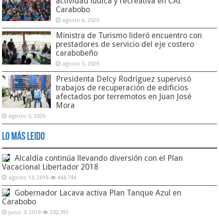
actividad lúdica y recreativa en CAI
Carabobo
agosto 6, 2026
Ministra de Turismo lideró encuentro con
prestadores de servicio del eje costero
carabobeño
agosto 5, 2026
Presidenta Delcy Rodríguez supervisó
trabajos de recuperación de edificios
afectados por terremotos en Juan José
Mora
agosto 5, 2026
Lo Más Leido
Alcaldía continúa llevando diversión con el Plan
Vacacional Libertador 2018
agosto 13, 2018
444,744
Gobernador Lacava activa Plan Tanque Azul en
Carabobo
junio 3, 2019
330,391