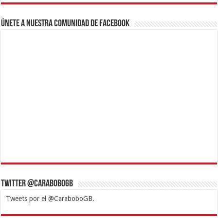
Únete a nuestra comunidad de Facebook
Twitter @CaraboboGB
Tweets por el @CaraboboGB.
1xbet
https://mvbcasino.com/
Betturkey
Betist
Kralbet
Supertotobet
Tipobet
Matadorbet
Mariobet