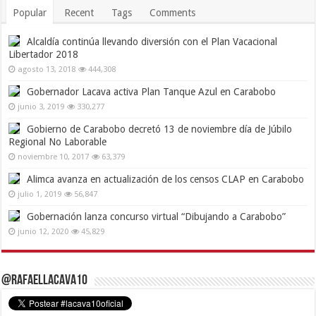
Popular
Recent
Tags
Comments
Alcaldía continúa llevando diversión con el Plan Vacacional
Libertador 2018
agosto 13, 2018
444,308
Gobernador Lacava activa Plan Tanque Azul en Carabobo
junio 3, 2019
330,277
Gobierno de Carabobo decretó 13 de noviembre día de Júbilo
Regional No Laborable
noviembre 10, 2017
63,379
Alimca avanza en actualización de los censos CLAP en Carabobo
julio 1, 2019
56,847
Gobernación lanza concurso virtual “Dibujando a Carabobo”
junio 12, 2020
45,829
@RafaelLacava10