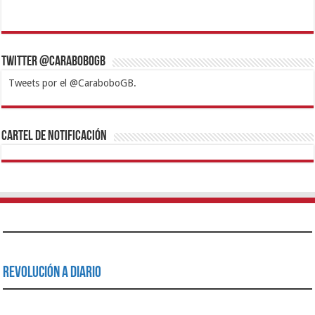
Twitter @CaraboboGB
Tweets por el @CaraboboGB.
1xbet
https://mvbcasino.com/
Betturkey
Betist
Kralbet
Supertotobet
Tipobet
Matadorbet
Mariobet
Cartel de Notificación
Revolución a Diario