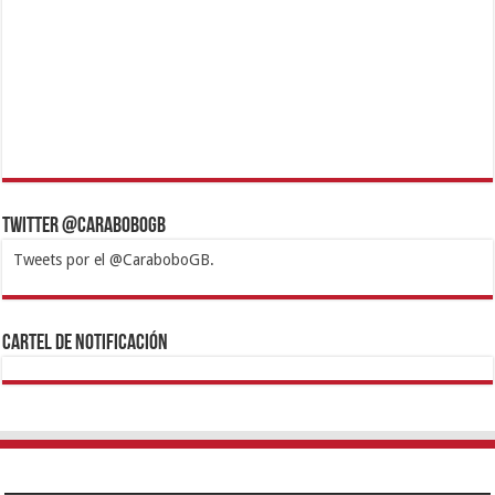
Twitter @CaraboboGB
Tweets por el @CaraboboGB.
1xbet
https://mvbcasino.com/
Betturkey
Betist
Kralbet
Supertotobet
Tipobet
Matadorbet
Mariobet
Cartel de Notificación