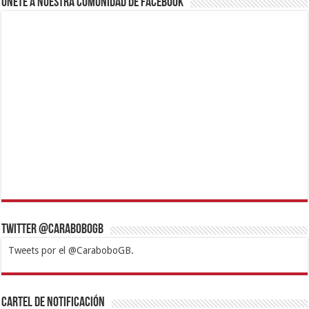
Únete a nuestra comunidad de Facebook
Twitter @CaraboboGB
Tweets por el @CaraboboGB.
1xbet
https://mvbcasino.com/
Betturkey
Betist
Kralbet
Supertotobet
Tipobet
Matadorbet
Mariobet
Cartel de Notificación