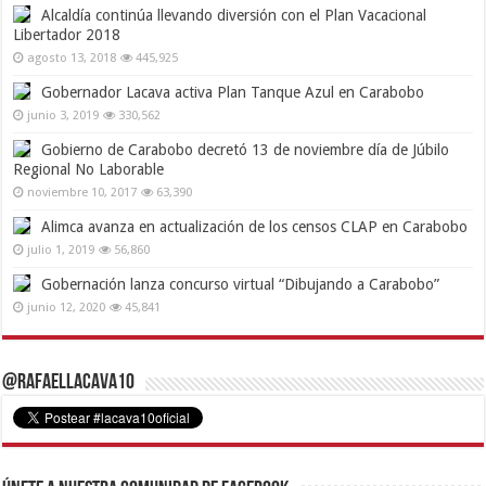
Alcaldía continúa llevando diversión con el Plan Vacacional
Libertador 2018
agosto 13, 2018
445,925
Gobernador Lacava activa Plan Tanque Azul en Carabobo
junio 3, 2019
330,562
Gobierno de Carabobo decretó 13 de noviembre día de Júbilo
Regional No Laborable
noviembre 10, 2017
63,390
Alimca avanza en actualización de los censos CLAP en Carabobo
julio 1, 2019
56,860
Gobernación lanza concurso virtual “Dibujando a Carabobo”
junio 12, 2020
45,841
@RafaelLacava10