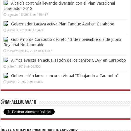
Alcaldía continúa llevando diversión con el Plan Vacacional
Libertador 2018
agosto 13, 2018
445,417
Gobernador Lacava activa Plan Tanque Azul en Carabobo
junio 3, 2019
330,472
Gobierno de Carabobo decretó 13 de noviembre día de Júbilo
Regional No Laborable
noviembre 10, 2017
63,387
Alimca avanza en actualización de los censos CLAP en Carabobo
julio 1, 2019
56,856
Gobernación lanza concurso virtual “Dibujando a Carabobo”
junio 12, 2020
45,837
@RafaelLacava10