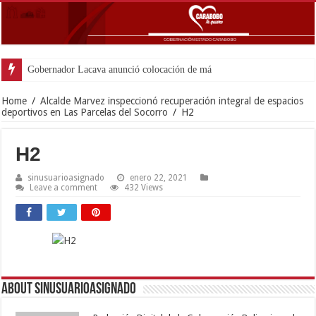
Gobernador Lacava anunció colocación de más de mil 500 to
Home
/
Alcalde Marvez inspeccionó recuperación integral de espacios
deportivos en Las Parcelas del Socorro
/
H2
H2
sinusuarioasignado
enero 22, 2021
Leave a comment
432 Views
About sinusuarioasignado