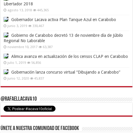
Libertador 2018
agosto 13, 2018
445,365
Gobernador Lacava activa Plan Tanque Azul en Carabobo
junio 3, 2019
330,467
Gobierno de Carabobo decretó 13 de noviembre día de Júbilo
Regional No Laborable
noviembre 10, 2017
63,387
Alimca avanza en actualización de los censos CLAP en Carabobo
julio 1, 2019
56,856
Gobernación lanza concurso virtual “Dibujando a Carabobo”
junio 12, 2020
45,837
@RafaelLacava10
Únete a nuestra comunidad de Facebook