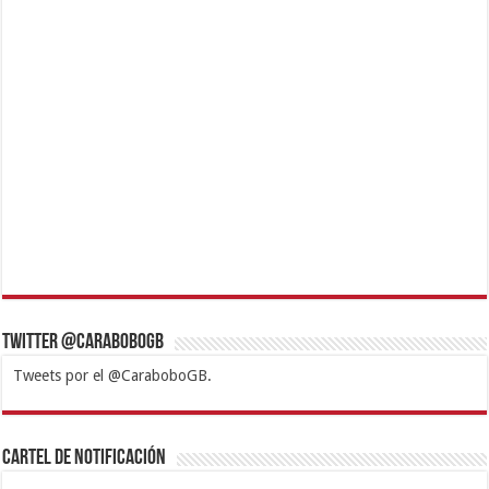
Twitter @CaraboboGB
Tweets por el @CaraboboGB.
1xbet
https://mvbcasino.com/
Betturkey
Betist
Kralbet
Supertotobet
Tipobet
Matadorbet
Mariobet
Cartel de Notificación