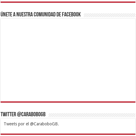
Únete a nuestra comunidad de Facebook
Twitter @CaraboboGB
Tweets por el @CaraboboGB.
1xbet
https://mvbcasino.com/
Betturkey
Betist
Kralbet
Supertotobet
Tipobet
Matadorbet
Mariobet