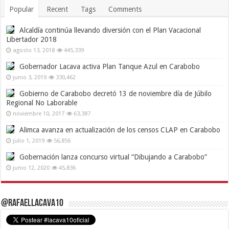
Popular
Recent
Tags
Comments
Alcaldía continúa llevando diversión con el Plan Vacacional
Libertador 2018
agosto 13, 2018
445,339
Gobernador Lacava activa Plan Tanque Azul en Carabobo
junio 3, 2019
330,462
Gobierno de Carabobo decretó 13 de noviembre día de Júbilo
Regional No Laborable
noviembre 10, 2017
63,387
Alimca avanza en actualización de los censos CLAP en Carabobo
julio 1, 2019
56,856
Gobernación lanza concurso virtual “Dibujando a Carabobo”
junio 12, 2020
45,836
@RafaelLacava10