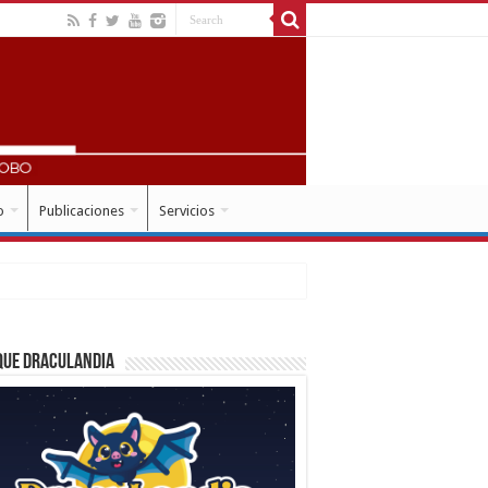
o
Publicaciones
Servicios
que Draculandia