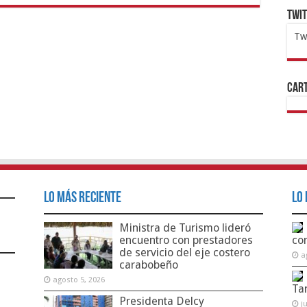
Twi
Tw
1x
ht
Cart
Lo Más Reciente
Lo 
Ministra de Turismo lideró
encuentro con prestadores
co
de servicio del eje costero
a
carabobeño
agosto 5, 2026
Ta
Presidenta Delcy
j