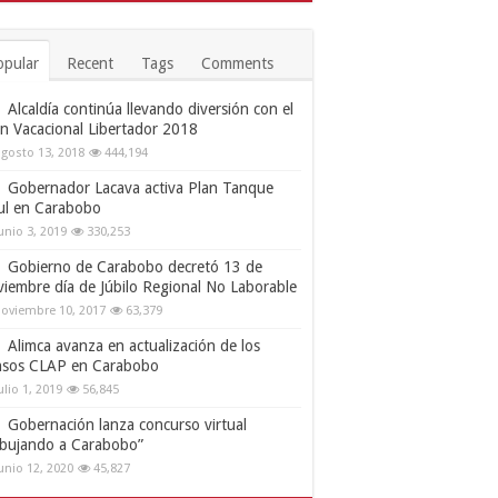
opular
Recent
Tags
Comments
Alcaldía continúa llevando diversión con el
an Vacacional Libertador 2018
gosto 13, 2018
444,194
Gobernador Lacava activa Plan Tanque
ul en Carabobo
unio 3, 2019
330,253
Gobierno de Carabobo decretó 13 de
viembre día de Júbilo Regional No Laborable
oviembre 10, 2017
63,379
Alimca avanza en actualización de los
nsos CLAP en Carabobo
ulio 1, 2019
56,845
Gobernación lanza concurso virtual
ibujando a Carabobo”
unio 12, 2020
45,827