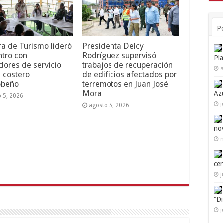
P
ra de Turismo lideró
Presidenta Delcy
tro con
Rodríguez supervisó
Pl
dores de servicio
trabajos de recuperación
a
e costero
de edificios afectados por
obeño
terremotos en Juan José
Mora
Az
o 5, 2026
j
agosto 5, 2026
no
n
ce
j
“D
j