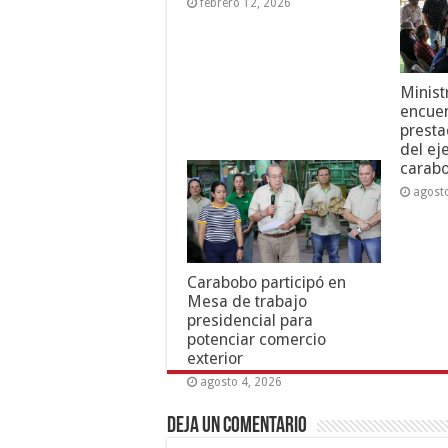
febrero 12, 2026
Minist
encuen
presta
del ej
carab
agost
Carabobo participó en
Mesa de trabajo
presidencial para
potenciar comercio
exterior
agosto 4, 2026
Deja un comentario